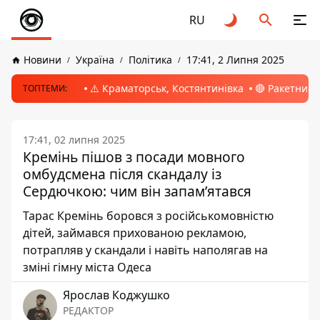
RU
Новини
Україна
Політика
17:41, 2 Липня 2025
⚠️ Краматорськ, Костянтинівка
🔴 Ракетний 
ТОПТЕМИ:
17:41, 02 липня 2025
Кремінь пішов з посади мовного
омбудсмена після скандалу із
Сердючкою: чим він запамʼятався
Тарас Кремінь боровся з російськомовністю
дітей, займався прихованою рекламою,
потрапляв у скандали і навіть наполягав на
зміні гімну міста Одеса
Ярослав Коджушко
РЕДАКТОР