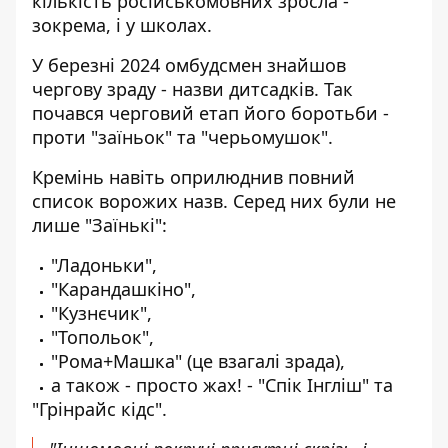
кількість російськомовних зросла -
зокрема, і у школах.
У березні 2024 омбудсмен знайшов
чергову зраду - назви дитсадків. Так
почався черговий етап його боротьби
-
проти "заїньок" та "черьомушок".
Кремінь навіть оприлюднив повний
список ворожих назв. Серед них були не
лише "Заїнькі":
"Ладоньки",
"Карандашкіно",
"Кузнєчик",
"Топольок",
"Рома+Машка" (це взагалі зрада),
а також - просто жах! - "Спік Інгліш" та
"Грінрайс кідс".