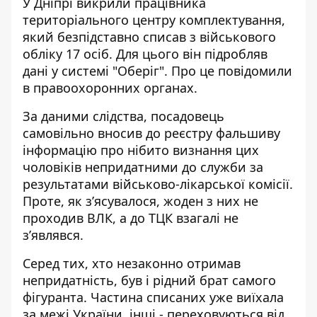
У Дніпрі викрили працівника
територіального центру комплектування,
який безпідставно списав з військового
обліку 17 осіб
. Для цього він підробляв
дані у системі "Оберіг". Про це повідомили
в правоохоронних органах.
За даними слідства, посадовець
самовільно вносив до реєстру фальшиву
інформацію про нібито визнання цих
чоловіків непридатними до служби за
результатами військово-лікарської комісії.
Проте, як з’ясувалося, жоден з них не
проходив ВЛК, а до ТЦК взагалі не
з’являвся.
Серед тих, хто незаконно отримав
непридатність, був і рідний брат самого
фігуранта. Частина списаних уже виїхала
за межі України, інші - переховуються від