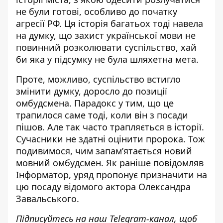
не були готові, особливо до початку
агресії РФ. Ця історія багатьох тоді навела
на думку, що захист української мови не
повинний розколювати суспільство, хай
би яка у підсумку не була шляхетна мета.
Проте, можливо, суспільство встигло
змінити думку, доросло до позиції
омбудсмена. Парадокс у тим, що це
трапилося саме тоді, коли він з посади
пішов. Але так часто трапляється в історії.
Сучасники не здатні оцінити пророка. Тож
подивимося, чим запамʼятається новий
мовний омбудсмен. Як раніше повідомляв
Інформатор,
уряд пропонує призначити
на
цю посаду відомого актора Олександра
Завальського.
Підписуйтесь на наш
Telegram-канал
, щоб