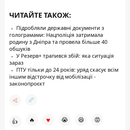
ЧИТАЙТЕ ТАКОЖ:
Підробляли державні документи з
голограмами: Нацполіція затримала
родину з Дніпра та провела більше 40
обшуків
У Резерв+ трапився збій: яка ситуація
зараз
ПТУ тільки до 24 років: уряд скасує всім
іншим відстрочку від мобілізації -
законопроєкт
♥
🔥
😭
😆
😡
👍