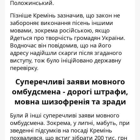
Положинський.
Пізніше Кремінь зазначив, що
закон не
забороняє виконання пісень
іншими
мовами, зокрема російською, якщо
йдеться про творчість громадян України.
Водночас він повідомив, що на його
адресу надійшли скарги після згаданого
виступу, тож було ініційовано державну
перевірку.
Суперечливі заяви мовного
омбудсмена - дорогі штрафи,
мовна шизофренія та зради
Були й інші суперечливі заяви мовного
омбудсмена. Зокрема, у липні, мабуть, при
зведенні підсумків на посаді Кремінь
похвалився, що
встиг зібрати 200 тис. грн