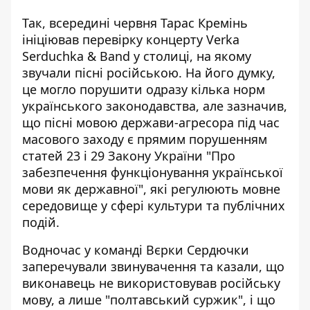
Так, всередині червня Тарас Кремінь
ініціював перевірку концерту Verka
Serduchka & Band
у столиці, на якому
звучали пісні російською. На його думку,
це могло порушити одразу кілька норм
українського законодавства, але зазначив,
що пісні мовою держави-агресора під час
масового заходу є прямим порушенням
статей 23 і 29 Закону України "Про
забезпечення функціонування української
мови як державної", які регулюють мовне
середовище у сфері культури та публічних
подій.
Водночас у команді Вєрки Сердючки
заперечували звинувачення та казали, що
виконавець не використовував російську
мову, а лише "полтавський суржик", і що