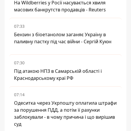
На Wildberries у Росії насувається хвиля
масових банкрутств продавців - Reuters
07:33
Бензин з біоетанолом заганяє Україну в
паливну пастку під час війни - Сергій Куюн
07:30
Під атакою НПЗ в Самарській області і
Краснодарському краї РФ
07:14
Одеситка через Укрпошту оплатила штрафи
за порушення ПДД, а потім її рахунки
заблокували - в чому причина і що вирішив
суд