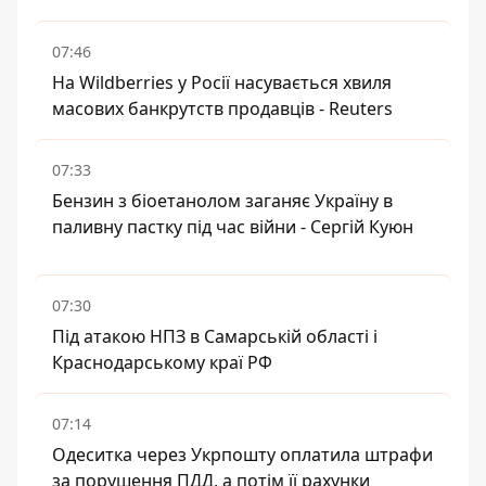
07:46
На Wildberries у Росії насувається хвиля
масових банкрутств продавців - Reuters
07:33
Бензин з біоетанолом заганяє Україну в
паливну пастку під час війни - Сергій Куюн
07:30
Під атакою НПЗ в Самарській області і
Краснодарському краї РФ
07:14
Одеситка через Укрпошту оплатила штрафи
за порушення ПДД, а потім її рахунки