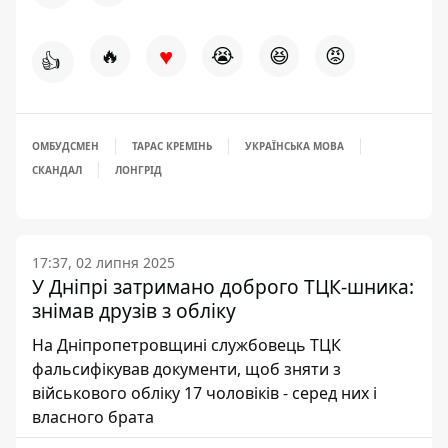
♥
🔥
😭
😆
😡
👍
ОМБУДСМЕН
ТАРАС КРЕМІНЬ
УКРАЇНСЬКА МОВА
СКАНДАЛ
ЛОНГРІД
17:37, 02 липня 2025
У Дніпрі затримано доброго ТЦК-шника:
знімав друзів з обліку
На Дніпропетровщині службовець ТЦК
фальсифікував документи, щоб зняти з
військового обліку 17 чоловіків - серед них і
власного брата