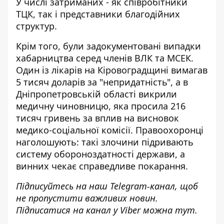
У числі затриманих - як співробітники
ТЦК, так і представники благодійних
структур.
Крім того, були задокументовані випадки
хабарництва серед членів ВЛК та МСЕК.
Один із лікарів на Кіровоградщині
вимагав
5 тисяч доларів
за "непридатність", а в
Дніпропетровській області викрили
медичну чиновницю, яка просила 216
тисяч гривень за вплив на висновок
медико-соціальної комісії. Правоохоронці
наголошують: такі злочини підривають
систему обороноздатності держави, а
винних чекає справедливе покарання.
Підписуйтесь на наш
Telegram-канал
, щоб
не пропустити важливих новин.
Підписатися на канал у Viber можна
тут
.