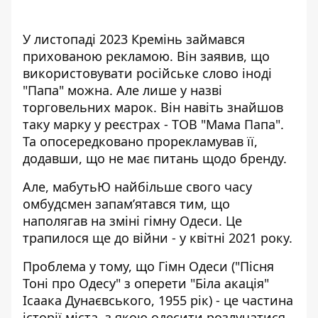
У листопаді 2023 Кремінь
займався
прихованою рекламою
. Він заявив, що
використовувати російське слово іноді
"Папа" можна. Але лише у назві
торговельних марок. Він навіть знайшов
таку марку у реєстрах - ТОВ "Мама Папа".
Та опосередковано прорекламував її,
додавши, що не має питань щодо бренду.
Але, мабутьЮ найбільше свого часу
омбудсмен запамʼятався тим, що
наполягав на зміні гімну
Одеси. Це
трапилося ще до війни - у квітні 2021 року.
Проблема у тому, що Гімн Одеси ("Пісня
Тоні про Одесу" з оперети "Біла акація"
Ісаака Дунаєвського, 1955 рік) - це частина
історії міста, з якою одесити розлучатися