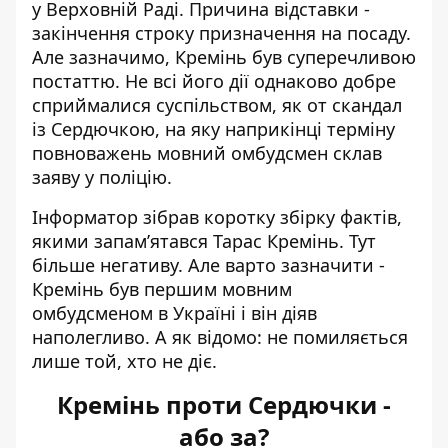
у Верховній Раді. Причина відставки -
закінчення строку призначення на посаду.
Але зазначимо, Кремінь був суперечливою
постаттю. Не всі його дії однаково добре
сприймалися суспільством, як от скандал
із Сердючкою, на яку наприкінці терміну
повноважень мовний омбудсмен склав
заяву у поліцію.
Інформатор зібрав коротку збірку фактів,
якими запамʼятався Тарас Кремінь. Тут
більше негативу. Але варто зазначити -
Кремінь був першим мовним
омбудсменом в Україні і він діяв
наполегливо. А як відомо: не помиляється
лише той, хто не діє.
Кремінь проти Сердючки -
або за?