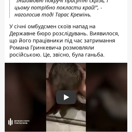
"Іншомовні покручі присутні скрізь, і
цьому потрібно покласти край!", -
наголосив тоді Тарас Кремінь.
У січні омбудсмен
скоїв напад на
Державне бюро розслідувань
. Виявилося,
що його працівники під час затримання
Романа Гринкевича розмовляли
російською. Це, звісно, була ганьба.
Play