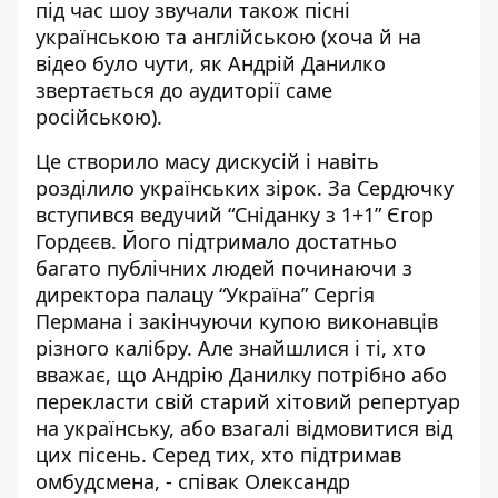
під час шоу звучали також пісні
українською та англійською (хоча й на
відео було чути, як Андрій Данилко
звертається до аудиторії саме
російською).
Це створило масу дискусій і
навіть
розділило українських зірок
. За Сердючку
вступився ведучий “Сніданку з 1+1” Єгор
Гордєєв. Його підтримало достатньо
багато публічних людей починаючи з
директора палацу “Україна” Сергія
Пермана і закінчуючи купою виконавців
різного калібру. Але знайшлися і ті, хто
вважає, що Андрію Данилку потрібно або
перекласти свій старий хітовий репертуар
на українську, або взагалі відмовитися від
цих пісень. Серед тих, хто підтримав
омбудсмена, - співак Олександр