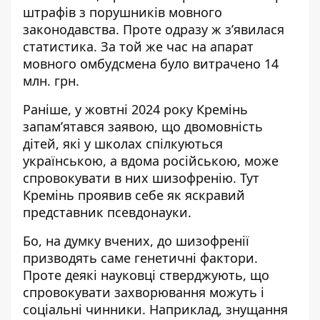
штрафів
з порушників мовного
законодавства. Проте одразу ж зʼявилася
статистика. За той же час на апарат
мовного омбудсмена було витрачено 14
млн. грн.
Раніше, у жовтні 2024 року Кремінь
запамʼятався заявою, що двомовність
дітей, які у школах спілкуються
українською, а вдома російською,
може
спровокувати в них шизофренію
. Тут
Кремінь проявив себе як яскравий
представник псевдонауки.
Бо, на думку вчених, до шизофренії
призводять саме генетичні фактори
.
Проте деякі науковці стверджують, що
спровокувати захворювання можуть і
соціальні чинники. Наприклад, знущання