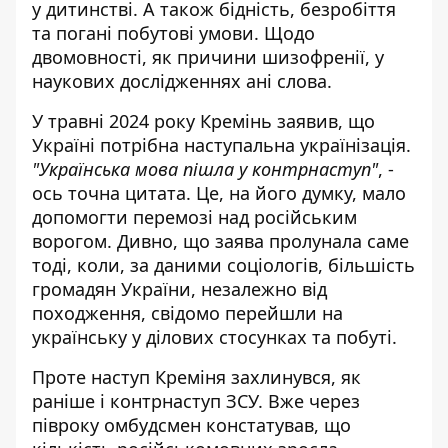
у дитинстві. А також бідність, безробіття
та погані побутові умови. Щодо
двомовності, як причини шизофренії, у
наукових дослідженнях ані слова.
У травні 2024 року Кремінь заявив, що
Україні
потрібна наступальна українізація
.
"Українська мова пішла у контрнаступ"
, -
ось точна цитата. Це, на його думку, мало
допомогти перемозі над російським
ворогом. Дивно, що заява пролунала саме
тоді, коли, за даними соціологів, більшість
громадян України, незалежно від
походження, свідомо перейшли на
українську у ділових стосунках та побуті.
Проте
наступ Креміня захлинувся
, як
раніше і контрнаступ ЗСУ. Вже через
півроку омбудсмен констатував, що