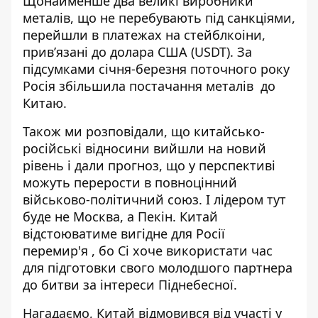
Щонайменше два великі виробники
металів, що не перебувають під санкціями,
перейшли в платежах на стейблкоіни,
прив’язані до долара США (USDT). За
підсумками січня-березня поточного року
Росія збільшила постачання металів до
Китаю.
Також ми розповідали, що
китайсько-
російські відносини вийшли на новий
рівень
і дали прогноз, що у перспективі
можуть перерости в повноцінний
військово-політичний союз. І лідером тут
буде не Москва, а Пекін. Китай
відстоюватиме
вигідне для Росії
перемир'я
, бо Сі хоче використати час
для підготовки свого молодшого партнера
до битви за інтереси Піднебесної.
Нагадаємо, Китай
відмовився від участі у