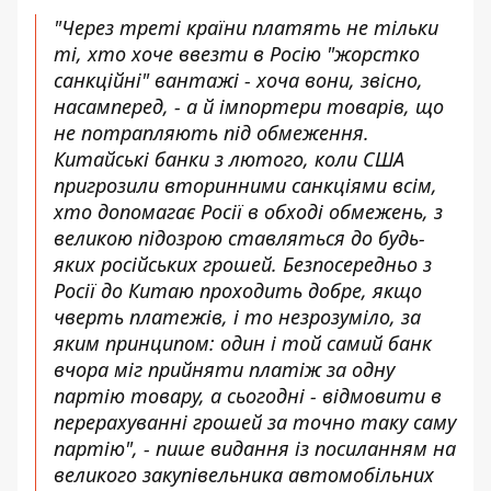
"Через треті країни платять не тільки
ті, хто хоче ввезти в Росію "жорстко
санкційні" вантажі - хоча вони, звісно,
насамперед, - а й імпортери товарів, що
не потрапляють під обмеження.
Китайські банки з лютого, коли США
пригрозили вторинними санкціями всім,
хто допомагає Росії в обході обмежень, з
великою підозрою ставляться до будь-
яких російських грошей. Безпосередньо з
Росії до Китаю проходить добре, якщо
чверть платежів, і то незрозуміло, за
яким принципом: один і той самий банк
вчора міг прийняти платіж за одну
партію товару, а сьогодні - відмовити в
перерахуванні грошей за точно таку саму
партію", - пише видання із посиланням на
великого закупівельника автомобільних