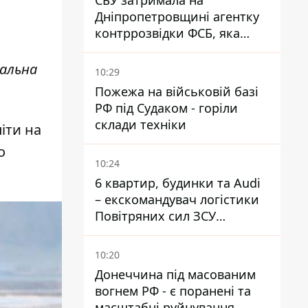
СБУ затримала на
Дніпропетровщині агентку
контррозвідки ФСБ, яка
готувала теракти –
шпигувала за військовими
еальна
10:29
Пожежа на військовій базі
РФ під Судаком - горіли
склади техніки
іти на
о
10:24
6 квартир, будинки та Audi
– екскомандувач логістики
Повітряних сил ЗСУ
отримав нову підозру
10:20
Донеччина під масованим
вогнем РФ - є поранені та
масштабні руйнування