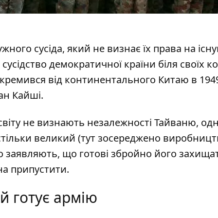
ужного сусіда, який не визнає їх права на існ
 сусідство демократичної країни біля своїх к
докремився від континентального Китаю в 1949
ан Кайші.
н світу не визнають незалежності Тайваню, од
астільки великий (тут зосереджено виробницт
 заявляють, що готові збройно його захищати
на припустити.
й готує армію