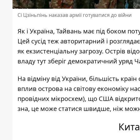
Сі Цзіньпінь наказав армії готуватися до війни
Як і Україна, Тайвань має під боком пот
Цей сусід теж авторитарний і розглядає
як екзистенціальну загрозу. Острів ві
владу тут зберіг демократичний уряд Ч
На відміну від України, більшість краї
вплив острова на світову економіку н
провідних мікросхем), що США відкрито
зна, це може статися швидше, ніж мож
Кита