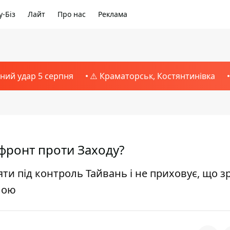
-Біз
Лайт
Про нас
Реклама
тний удар 5 серпня
⚠️ Краматорськ, Костянтинівка
 фронт проти Заходу?
яти під контроль Тайвань і не приховує, що 
илою