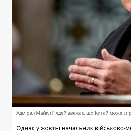
Адмірал Майкл Гілдей вважає, що Китай може спр
Однак у жовтні начальник військово-м