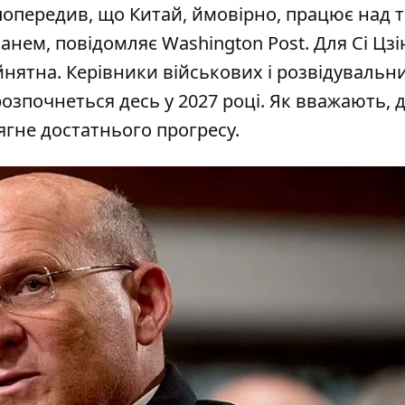
попередив, що Китай, ймовірно, працює над 
ванем, повідомляє
Washington Post
. Для Сі Цз
ийнятна. Керівники військових і розвідувальн
зпочнеться десь у 2027 році. Як вважають, д
ягне достатнього прогресу.