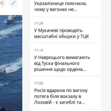
Укрзалізниця пояснила,
чому у вагонах не
працюють кондиціонери під
час спеки
11:24
У Мукачеві проводять
масштабні обшуки у ТЦК
11:14
У Навроцього вимагають
від Туска фінального
рішення щодо ордена
Зеленського – знайдіть в
собі мужність
11:00
Росія вдарила по вагону
потяга біля вокзалу в
Лозовій - є загиблі та
поранені