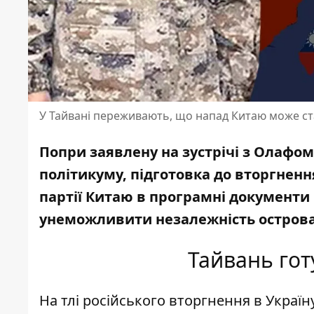
У Тайвані переживають, що напад Китаю може ст
Попри заявлену
на зустрічі з Олаф
політикуму, підготовка до вторгнення
партії Китаю в програмні документи 
унеможливити незалежність острова
Тайвань гот
На тлі російського вторгнення в Украї