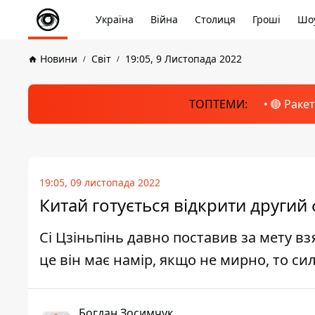
Україна
Війна
Столиця
Гроші
Шоу
Новини
Світ
19:05, 9 Листопада 2022
ТОПТЕМИ:
🔴 Раке
19:05, 09 листопада 2022
Китай готується відкрити другий
Сі Цзіньпінь давно поставив за мету вз
це він має намір, якщо не мирно, то с
Богдан Зосимчук