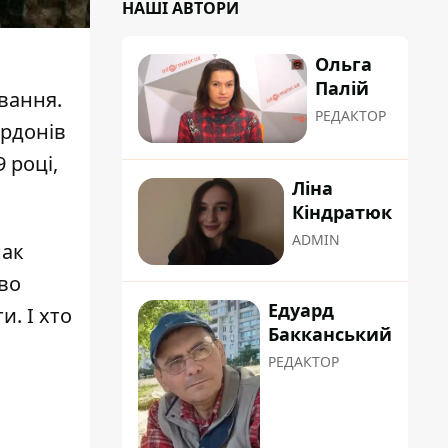
НАШІ АВТОРИ
Ольга
Палій
ування.
РЕДАКТОР
ордонів
 році,
Ліна
Кіндратюк
ADMIN
нак
во
Едуард
. І хто
Бакканський
РЕДАКТОР