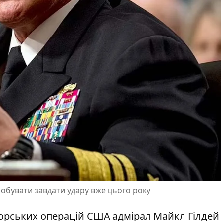
обувати завдати удару вже цього року
орських операцій США адмірал Майкл Гілдей