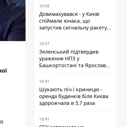
10:58
Довимахувався - у Києві
спіймали юнака, що
запустив сигнальну ракету,
аби потішити дівчат
10:57
Зеленський підтвердив
ураження НПЗ у
Башкортостані та Ярославлі
ної
- відео
10:41
Шукають піч і криницю -
оренда будинків біля Києва
здорожчала в 3,7 раза
10:41
що