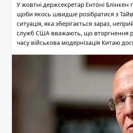
У жовтні держсекретар Ентоні Блінкен 
щоби якось швидше розібратися з Тай
ситуація, яка зберігається зараз, непр
служб США вважають, що вторгнення ро
часу військова модернізація Китаю дос