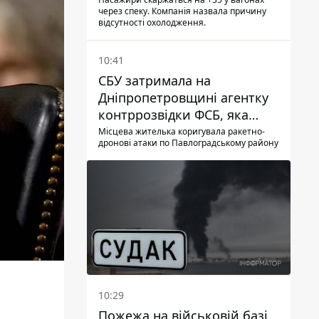
працюють кондиціонери під
через спеку. Компанія назвала причину
час спеки
відсутності охолодження.
10:41
СБУ затримала на
Дніпропетровщині агентку
контррозвідки ФСБ, яка
готувала теракти –
Місцева жителька коригувала ракетно-
дронові атаки по Павлоградському району
шпигувала за військовими
10:29
Пожежа на військовій базі