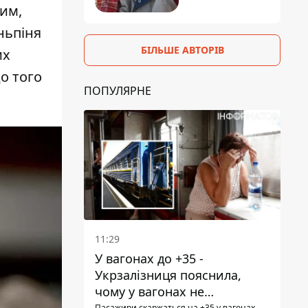
тим,
іньпіня
БІЛЬШЕ АВТОРІВ
их
о того
ПОПУЛЯРНЕ
11:29
У вагонах до +35 -
Укрзалізниця пояснила,
чому у вагонах не
Пасажири скаржаться на +35 у вагонах