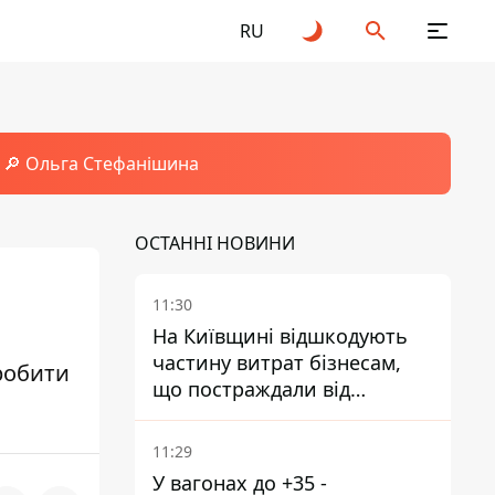
RU
🔎 Ольга Стефанішина
ОСТАННІ НОВИНИ
11:30
На Київщині відшкодують
частину витрат бізнесам,
зробити
що постраждали від
прильотів ракет
11:29
У вагонах до +35 -