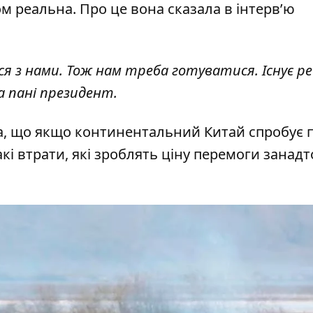
ом реальна. Про це вона сказала в інтерв’ю
я з нами. Тож нам треба готуватися. Існує р
ла пані президент.
ла, що якщо континентальний Китай спробує п
кі втрати, які зроблять ціну перемоги занадт