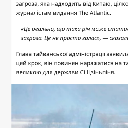
загроза, яка надходить від Китаю, цілк
журналістам видання
The Atlantic.
«Це реально, що така річ може статис
загроза. Це не просто галас», — сказа
Глава тайванської адміністрації заяви
цей крок, він повинен наражатися на та
великою для
держави Сі Цзіньпіня
.