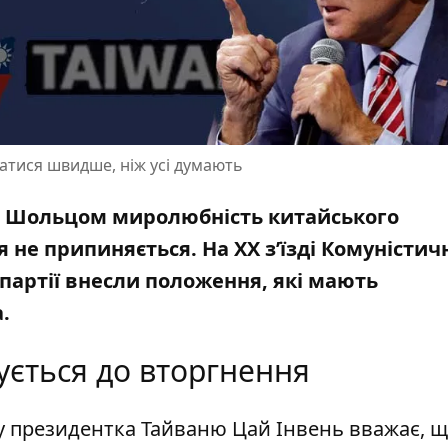
атися швидше, ніж усі думають
ом Шольцом миролюбність
китайського
 не припиняється. На XX з’їзді Комуністич
партії внесли положення, які мають
.
ується до вторгнення
ну президентка Тайваню Цай Інвень вважає, 