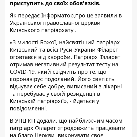
приступить до своїх обов'язків.
Як передає
Інформатор,
про це заявили в
Української православної церкви
Київського патріархату
.
«З милості Божої, найсвятіший патріарх
Київський та всієї Руси-України Філарет
оговтався від хвороби. Патріарх Філарет
отримав негативний результат тесту на
COVID-19, який свідчить про те, що
коронавірус подоланий. Його святість
відчуває себе добре, виписаний з лікарні
та перебуває у своїй резиденції в
Київській патріархії», - йдеться у
повідомленні.
В УПЦ КП додали, що найближчим часом
патріарх Філарет «продовжить працювати
на благо Церкви, виконувати своє