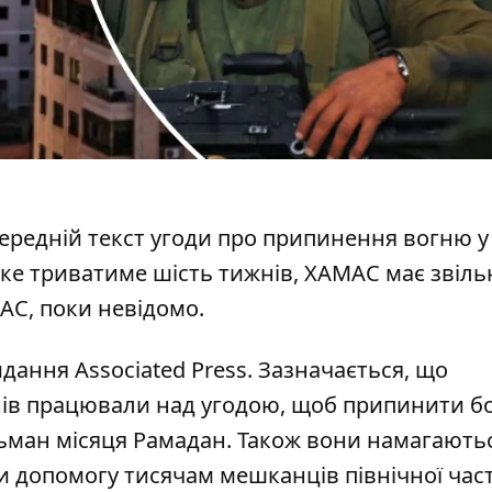
передній текст угоди про
припинення вогню у
 яке триватиме шість тижнів, ХАМАС має звіл
АС, поки невідомо.
дання Associated Press. Зазначається, що
нів працювали над угодою, щоб
припинити бой
ьман місяця Рамадан. Також вони намагають
ти допомогу тисячам мешканців північної час