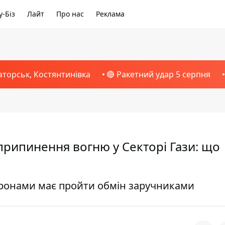
-Біз
Лайт
Про нас
Реклама
аторськ, Костянтинівка
🔴 Ракетний удар 5 серпня
припинення вогню у Секторі Гази: що
оронами має пройти обмін заручниками