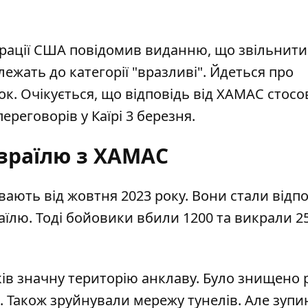
рації США повідомив виданню, що звільнити
лежать до категорії "вразливі". Йдеться про
ок. Очікується, що відповідь від ХАМАС стосов
реговорів у Каїрі 3 березня.
Ізраїлю з ХАМАС
ривають від жовтня 2023 року. Вони стали відп
їлю. Тоді бойовики вбили 1200 та викрали 2
ів значну територію анклаву. Було знищено 
. Також зруйнували мережу тунелів. Але зуп