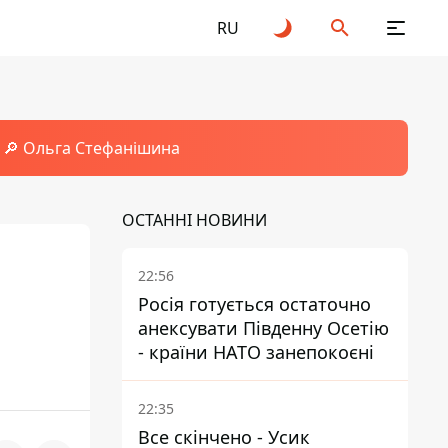
RU
🔎 Ольга Стефанішина
ОСТАННІ НОВИНИ
22:56
Росія готується остаточно
анексувати Південну Осетію
- країни НАТО занепокоєні
22:35
Все скінчено - Усик