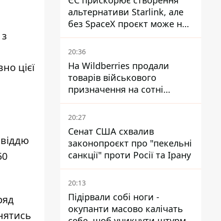
ЄС прискорює створення
альтернативи Starlink, але
без SpaceX проєкт може не
 з
обійтися
20:36
На Wildberries продали
но цієї
товарів військового
призначення на сотні
мільйонів, але удари ЗСУ
змінили ситуацію
20:27
Сенат США схвалив
овіддю
законопроєкт про "пекельні
санкції" проти Росії та Ірану
50
20:13
Підірвали собі ноги -
ряд
окупанти масово калічать
инятись
себе, щоб уникнути штурмів