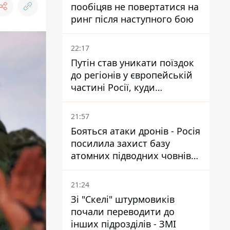
пообіцяв не повертатися на
ринг після наступного бою
22:17
Путін став уникати поїздок
до регіонів у європейській
частині Росії, куди
регулярно долітають дрони
21:57
Бояться атаки дронів - Росія
посилила захист базу
атомних підводних човнів
за 7400 км від України
21:24
Зі "Скелі" штурмовиків
почали переводити до
інших підрозділів - ЗМІ