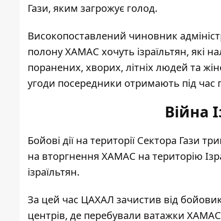
Гази, яким загрожує голод.
Високопоставлений чиновник адмініст
полону ХАМАС хочуть ізраїльтян, які на
поранених, хворих, літніх людей та жін
угоди посередники отримають під час пе
Війна 
Бойові дії на території Сектора Гази т
на вторгнення ХАМАС на територію Ізра
ізраїльтян.
За цей час ЦАХАЛ зачистив від бойовик
центрів,
де перебували ватажки ХАМАС