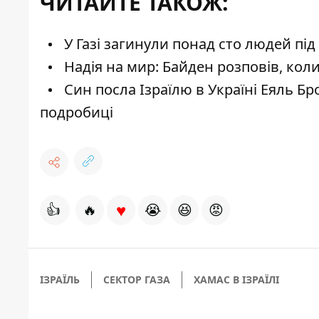
ЧИТАЙТЕ ТАКОЖ:
У Газі загинули понад сто людей під
Надія на мир: Байден розповів, коли
Син посла Ізраїлю в Україні Еяль Бр
подробиці
♥
👍
🔥
😭
😆
😡
ІЗРАЇЛЬ
СЕКТОР ГАЗА
ХАМАС В ІЗРАЇЛІ