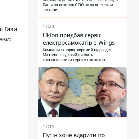
Баньков покинув СІЗО після внесення
застави
17:20
і Гази
Uklon придбав сервіс
ази:
електросамокатів e-Wings
Компанія створює окремий підрозділ
Micromobility, який очолять
співзасновники сервісу самокатів.
17:14
Путін хоче вдарити по