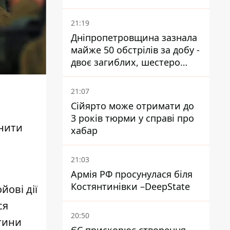
21:19
Дніпропетровщина зазнала
майже 50 обстрілів за добу -
двоє загиблих, шестеро
постраждалих
21:07
Сійярто може отримати до
3 років тюрми у справі про
ьнити
хабар
21:03
Армія РФ просунулася біля
Костянтинівки –DeepState
ові дії
ся
20:50
тини