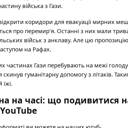
частину війська з Гази
.
 відкрити коридори для евакуації мирних ме
ься про перемир'я
. Останні з них мали трив
льських військ з анклаву. Але цю пропозиці
наступом на Рафах.
их частинах Гази перебувають на межі голоду
ня
скинув гуманітарну допомогу з літаків
. Так
 їжі.
на на часі: що подивитися н
YouTube
еоформаті ви можете на наших ютуб-