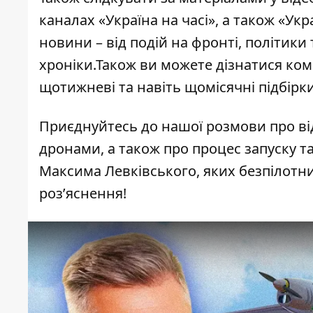
каналах
«Україна на часі»
, а також
«Укра
новини – від подій на фронті, політики 
хроніки.Також ви можете дізнатися ком
щотижневі та навіть щомісячні підбірк
Приєднуйтесь до нашої розмови про ві
дронами, а також про процес запуску та
Максима Левківського, яких безпілотних 
розʼяснення!