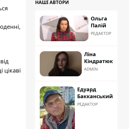
НАШІ АВТОРИ
ься
Ольга
Палій
оденні,
РЕДАКТОР
Ліна
від
Кіндратюк
ADMIN
і цікаві
Едуард
Бакканський
РЕДАКТОР