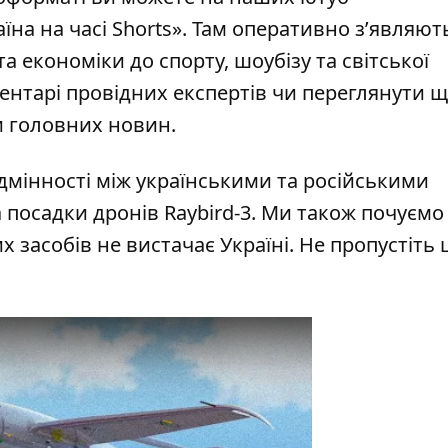
їна на часі Shorts»
. Там оперативно зʼявляют
та економіки до спорту, шоубізу та світської
ентарі провідних експертів чи переглянути щ
и головних новин.
дмінності між українськими та російськими
 посадки дронів Raybird-3. Ми також почуємо 
засобів не вистачає Україні. Не пропустіть ц