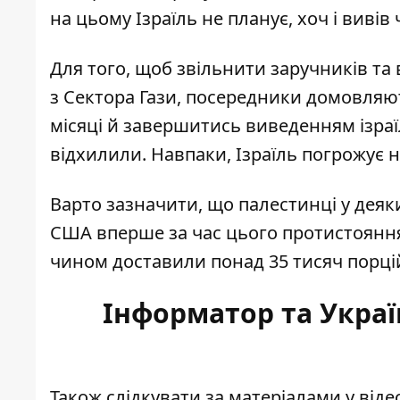
на цьому Ізраїль не планує, хоч і
вивів 
Для того, щоб звільнити заручників та
з Сектора Гази, посередники
домовляют
місяці й завершитись виведенням ізраї
відхилили. Навпаки, Ізраїль погрожує 
Варто зазначити, що палестинці у деяк
США вперше за час цього протистоян
чином доставили понад 35 тисяч порцій
Інформатор та Украї
Також слідкувати за матеріалами у від