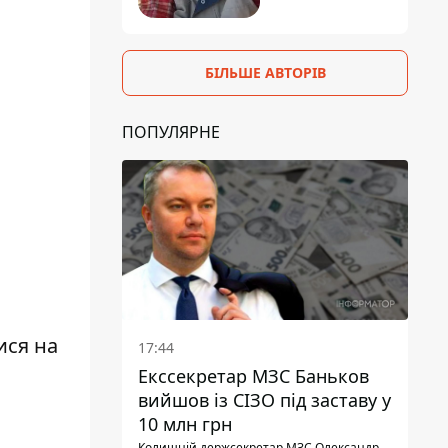
БІЛЬШЕ АВТОРІВ
ПОПУЛЯРНЕ
ися на
17:44
Екссекретар МЗС Баньков
вийшов із СІЗО під заставу у
10 млн грн
Колишній держсекретар МЗС Олександр