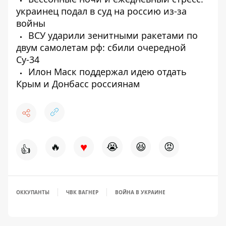
украинец подал в суд на россию из-за
войны
ВСУ ударили зенитными ракетами по
двум самолетам рф: сбили очередной
Су-34
Илон Маск поддержал идею отдать
Крым и Донбасс россиянам
♥
🔥
😭
😆
😡
👍
ОККУПАНТЫ
ЧВК ВАГНЕР
ВОЙНА В УКРАИНЕ