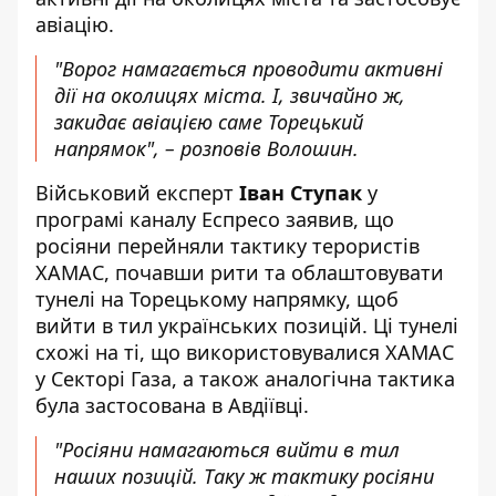
авіацію.
"Ворог намагається проводити активні
дії на околицях міста. І, звичайно ж,
закидає авіацією саме Торецький
напрямок", – розповів Волошин.
Військовий експерт
Іван Ступак
у
програмі каналу Еспресо заявив, що
росіяни перейняли тактику терористів
ХАМАС, почавши рити та облаштовувати
тунелі на Торецькому напрямку, щоб
вийти в тил українських позицій. Ці тунелі
схожі на ті, що використовувалися
ХАМАС
у Секторі Газа
, а також аналогічна тактика
була застосована в Авдіївці.
"Росіяни намагаються вийти в тил
наших позицій. Таку ж тактику росіяни