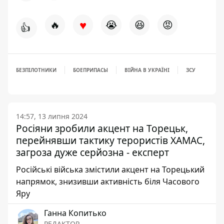
♥
🔥
😭
😆
😡
👍
БЕЗПІЛОТНИКИ
БОЕПРИПАСЫ
ВІЙНА В УКРАЇНІ
ЗСУ
14:57, 13 липня 2024
Росіяни зробили акцент на Торецьк,
перейнявши тактику терористів ХАМАС,
загроза дуже серйозна - експерт
Російські війська змістили акцент на Торецький
напрямок, знизивши активність біля Часового
Яру
Ганна Копитько
РЕДАКТОР