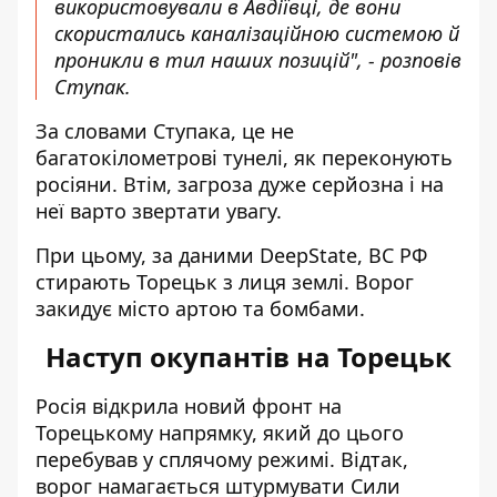
використовували в Авдіївці, де вони
скористались каналізаційною системою й
проникли в тил наших позицій", - розповів
Ступак.
За словами Ступака, це не
багатокілометрові тунелі, як переконують
росіяни. Втім, загроза дуже серйозна і на
неї варто звертати увагу.
При цьому, за даними DeepState, ВС РФ
стирають Торецьк з лиця землі. Ворог
закидує місто артою та бомбами.
Наступ окупантів на Торецьк
Росія
відкрила новий фронт на
Торецькому напрямку
, який до цього
перебував у сплячому режимі. Відтак,
ворог намагається штурмувати Сили