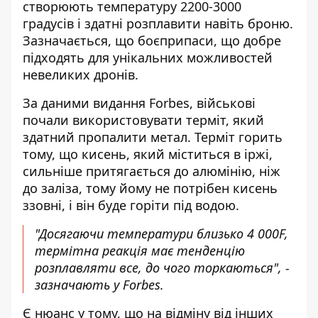
створюють температуру 2200-3000
градусів і здатні розплавити навіть броню.
Зазначається, що боєприпаси, що добре
підходять для унікальних можливостей
невеликих дронів.
За даними видання Forbes, військові
почали використовувати
терміт, який
здатний пропалити метал
. Терміт горить
тому, що кисень, який міститься в іржі,
сильніше притягається до алюмінію, ніж
до заліза, тому йому не потрібен кисень
ззовні, і він буде горіти під водою.
"Досягаючи температури близько 4 000F,
термітна реакція має тенденцію
розплавляти все, до чого торкаються", -
зазначають у Forbes.
Є нюанс у тому, що на відміну від інших