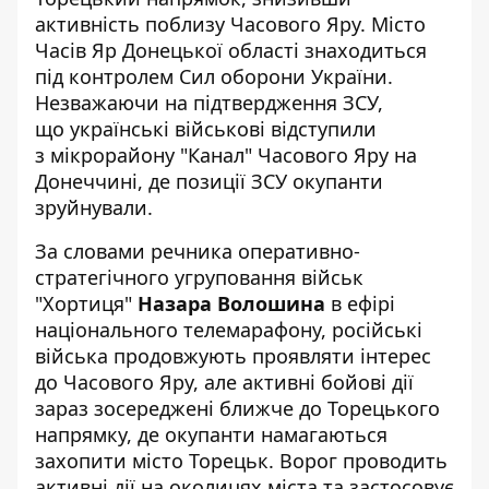
активність поблизу Часового Яру. Місто
Часів Яр Донецької області знаходиться
під контролем Сил оборони України.
Незважаючи на підтвердження ЗСУ,
що українські військові відступили
з мікрорайону "Канал" Часового Яру на
Донеччині, де
позиції ЗСУ окупанти
зруйнували
.
За словами речника оперативно-
стратегічного угруповання військ
"Хортиця"
Назара Волошина
в ефірі
національного телемарафону, російські
війська продовжують проявляти інтерес
до Часового Яру, але активні бойові дії
зараз зосереджені ближче до Торецького
напрямку, де окупанти намагаються
захопити місто Торецьк. Ворог проводить
активні дії на околицях міста та застосовує