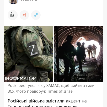
👍
Росія риє тунелі як у ХАМАС, щоб вийти в тили
ЗСУ. Фото праворуч: Times of Israel
Російські війська змістили акцент на
Торецький напрямок, знизивши