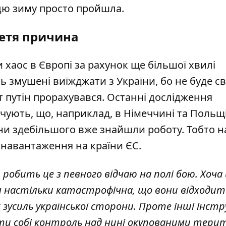
 цю зиму просто пройшла.
етя причина
хаос в Європі за рахунок ще більшої хвилі
ь змушені виїжджати з України, бо не буде св
ут путін прорахувався. Останні дослідження
дчують, що, наприклад, в Німеччині та Польщі
вони здебільшого вже знайшли роботу. Тобто н
навантаження на країни ЄС.
я робить це з певного відчаю на полі бою. Хоча 
сіян настільки катастрофічна, що вони відход
 зусиль української сторони. Проте інші інс
ити собі контроль над нині окупованими тери