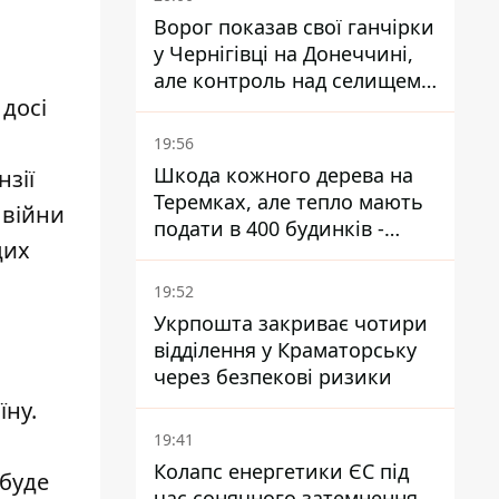
Ворог показав свої ганчірки
у Чернігівці на Донеччині,
але контроль над селищем
 досі
не підтверджений
19:56
Шкода кожного дерева на
нзії
Теремках, але тепло мають
 війни
подати в 400 будинків -
цих
депутатка Київради
19:52
Укрпошта закриває чотири
відділення у Краматорську
через безпекові ризики
їну.
19:41
Колапс енергетики ЄС під
 буде
час сонячного затемнення