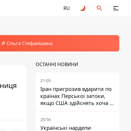
RU
🔎 Ольга Стефанішина
ОСТАННІ НОВИНИ
21:05
дниця
Іран пригрозив вдарити по
країнах Перської затоки,
якщо США здійснять хоча б
одну атаку - Reuters
20:56
Українські нардепи