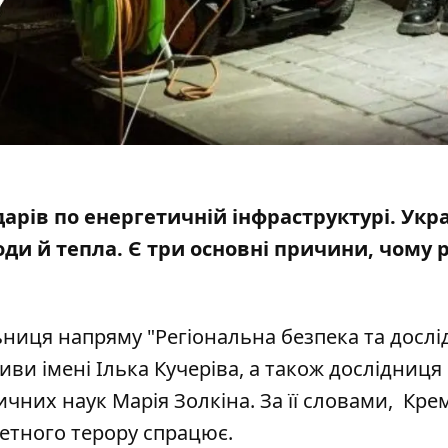
рів по енергетичній інфраструктурі.
Укра
оди й тепла. Є три основні причини, чому р
ьниця напряму "Регіональна безпека та досл
иви імені Ілька Кучеріва, а також дослідниця
чних наук Марія Золкіна. За її словами, Кре
етного терору спрацює.