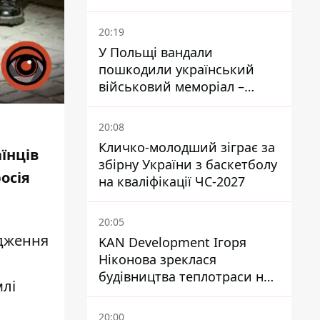
завантажений
боєприпасами
20:19
У Польщі вандали
пошкодили український
військовий меморіал –
посольство відреагувало
20:08
Кличко-молодший зіграє за
їнців
збірну України з баскетболу
осія
на кваліфікації ЧС-2027
20:05
ідження
KAN Development Ігоря
Ніконова зреклася
будівництва теплотраси на
млі
Теремках
20:00