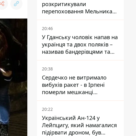
розкритикували
перепоховання Мельника
через ризик дипломатичної
ізоляції
20:46
У Гданську чоловік напав на
українця та двох поляків –
називав бандерівцями та
поводився агресивно
20:38
Сердечко не витримало
вибухів ракет - в Ірпені
померли мешканці
притулку для собак з
інвалідністю
20:22
Український Ан-124 у
Лейпцигу, який намагалися
підірвати дроном, був