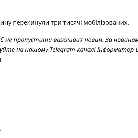
чину
перекинули три тисячі мобілізованих
.
об не пропустити важливих новин. За новина
куйте на нашому Telegram-каналі
Інформатор L
т
.
І