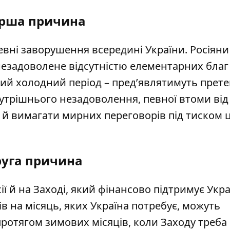
рша причина
евні заворушення всередині України. Росіяни
 незадоволене відсутністю елементарних благ
овий холодний період – пред’являтимуть прете
внутрішнього незадоволення, певної втоми від
 й вимагати мирних переговорів під тиском 
уга причина
сії й на Заході, який фінансово підтримує Укра
в на місяць, яких Україна потребує, можуть
протягом зимових місяців, коли Заходу треба