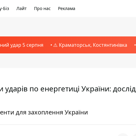
-Біз
Лайт
Про нас
Реклама
тний удар 5 серпня
⚠️ Краматорськ, Костянтинівка
и ударів по енергетиці України: дослі
менти для захоплення України