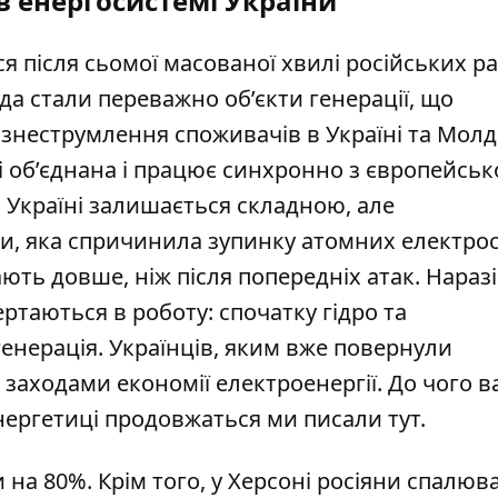
в енергосистемі України
я після сьомої масованої хвилі російських р
да стали переважно об’єкти генерації, що
знеструмлення споживачів в Україні та Молд
і об’єднана і працює
синхронно
з європейсь
Україні залишається складною, але
и, яка спричинила зупинку атомних електрос
ть довше, ніж після попередніх атак. Наразі 
ертаються
в роботу: спочатку гідро та
генерація. Українців, яким вже повернули
заходами економії електроенергії. До чого в
енергетиці продовжаться ми писали
тут
.
и
на 80%. Крім того, у Херсоні
росіяни спалюва