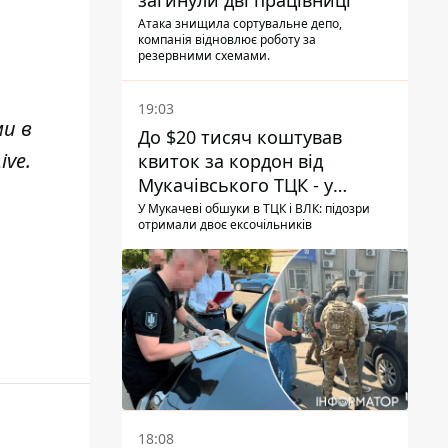
загинули дві працівниці
Атака знищила сортувальне депо,
компанія відновлює роботу за
резервними схемами.
19:03
ми в
До $20 тисяч коштував
ive
.
квиток за кордон від
Мукачівського ТЦК - у
гучній справі перші підозри
У Мукачеві обшуки в ТЦК і ВЛК: підозри
отримали двоє ексочільників
отримали двоє колишніх
керівників
18:08