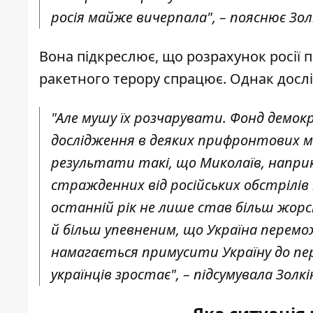
росія майже вичерпала", – пояснює Зол
Вона підкреслює, що розрахунок росії 
ракетного терору спрацює. Однак досл
"Але мушу їх розчарувати. Фонд демокр
дослідження в деяких прифронтових мі
результати такі, що Миколаїв, наприк
стражденних від російських обстрілів 
останній рік не лише став більш жорс
й більш упевненим, що Україна переможе
намагається примусити Україну до пер
українців зростає", – підсумувала Золкі