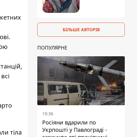
акетних
БІЛЬШЕ АВТОРІВ
ові.
кою
ПОПУЛЯРНЕ
танцій,
всі
арто
19:36
Росіяни вдарили по
Укрпошті у Павлограді -
ли тіла