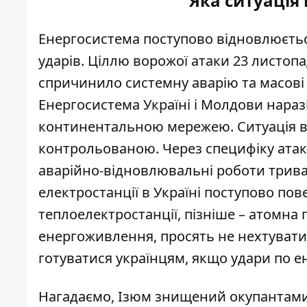
Яка ситуація 
Енергосистема
поступово
відновлюєтьс
ударів. Ціллю ворожої атаки 23 листопа
спричинило системну аварію та масові 
Енергосистема Україні і Молдови нараз
континентальною мережею. Ситуація в 
контрольованою. Через специфіку атак
аварійно-відновлювальні роботи триваю
електростанції в Україні поступово
пов
теплоелектростанції, пізніше – атомна 
енергоживлення, просять не нехтувати 
готуватися українцям, якщо удари по 
Нагадаємо, Ізюм
знищений окупантам