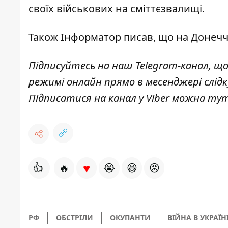
своїх військових
на сміттєзвалищі.
Також
Інформатор
писав, що на Донеч
Підписуйтесь на наш
Telegram-канал
, щ
режимі онлайн прямо в месенджері слід
Підписатися на канал у Viber можна
ту
♥
👍
🔥
😭
😆
😡
РФ
ОБСТРІЛИ
ОКУПАНТИ
ВІЙНА В УКРАЇН