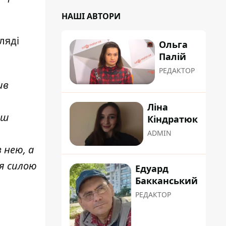
НАШІ АВТОРИ
ляді
Ольга
Палій
РЕДАКТОР
ив
Ліна
ьш
Кіндратюк
ADMIN
 нею, а
ія силою
Едуард
Бакканський
РЕДАКТОР