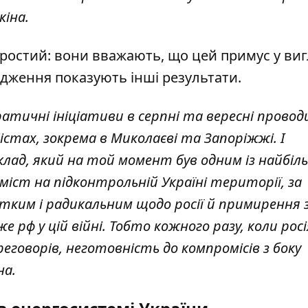
кіна.
простий: вони вважають, що цей примус у виг
ідження показують інші результати.
атичні ініціативи в серпні та вересні провод
стах, зокрема в Миколаєві та Запоріжжі. І
лад, який на той момент був одним із найбіл
міст на підконтрольній Україні території, за
тким і радикальним щодо росії й примирення з
 рф у цій війні. Тобто кожного разу, коли рос
еговорів, неготовність до компромісів з боку
на.