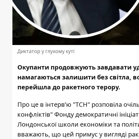
Диктатор у глухому куті
Окупанти продовжують завдавати уда
намагаються залишити
без світла, в
перейшла до ракетного терору.
Про це в
інтерв’ю
"ТСН" розповіла очіл
конфліктів" Фонду демократичні ініціат
Лондонської школи економіки та політи
вважають, що цей примус у вигляді рак