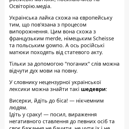
Освіторію.медіа
.
Українська лайка схожа на європейську
тим, що пов'язана з процесом
випорожнення. Цим вона схожа з
французьким merde, німецьким Scheisse
та польським gowno. А ось російські
матюки походять від статевого акту.
Тільки за допомогою "поганих" слів можна
відчути дух мови на повну.
У словнику нецензурної української
лексики можна знайти такі
шедеври
:
Висерки, йдіть до біса! — нікчемним
людям.
Ідіть у сраку! — посил, вираження
негативного ставлення до певних осіб та
своє бажання не бачити, не чути їх і не