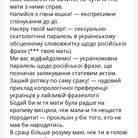
мати з ними справ.
Напийся з гівна юшки! — експресивне
спонукання до дії.
Насеру твоїй матері! — сексуально-
скатологічна паралель в українському
обсценному слововжитку щодо російської
фрази (*** твою мать).
Ми вас відфайдолимо! — україномовна
паралель щодо російської фрази, що
позначає залякування статевим актом.
Заший ротяку по саму сраку! — чудовий
приклад копрологічної преференції
українців у лайливій фразеології
Бодай би-м тя мати була радше на
кропиву висцяла, ніж мала-м тя нещастя
породити! — прокльон у бік того, хто не
мав би народитись.
В сраці більше розуму маю, ніж ти в голові