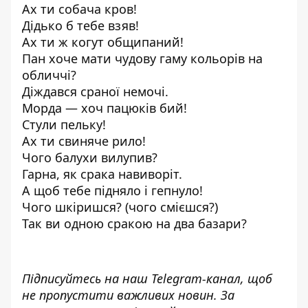
Aх ти cобача кров!
Дідько б тебе взяв!
Ах ти ж когут общипаний!
Пан хоче мати чудову гаму кольорів на
обличчі?
Діждався сраної немочі.
Морда — хоч пацюків бий!
Стули пельку!
Ах ти свиняче рило!
Чого балухи вилупив?
Гарна, як срака навиворіт.
А щоб тебе підняло і гепнуло!
Чого шкіришся? (чого смієшся?)
Так ви одною сракою на два базари?
Підписуйтесь на наш
Telegram-канал
, щоб
не пропустити важливих новин. За