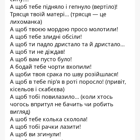
А щоб тебе підняло і гепнуло (вертіло)!
Трясця твоїй матері… (трясця — це
лихоманка)
А щоб твоєю мордою просо молотили!
А щоб тебе злидні обсіли!
А щоб ти падло дристало та й дристало…
А щоб ти не діждав!
А щоб вам пусто було!
А бодай тебе чорти вхопили!
А щоби твоя срака по шву розійшлася!
А щоб в тебе пір’я в роті поросло! (привіт,
кісельов і скабєєва)
А щоб тобі повилазило… (коли хтось
чогось впритул не бачить чи робить
вигляд)
А шоб тебе колька сколола!
А щоб тобі рачки лазити!
А щоб ви згинули!