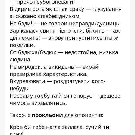
— прояв грубої зневаги.
Відкрив рота як шпак сраку — глузування
зі сказано співбесідником.
Не бзди! — не говори неправди/дурниць.
Зарікалася свиня гівно їсти, біжить — аж
дві лежить! — знову припуститись тієї ж
помилки.
От бздюха/бздюх — недостойна, низька
людина.
Не виродок, а викидень — вкрай
презирлива характеристика.
Вкурвлювати — роздратувати кого-
небудь.
Насрав у торбу та й ся гонорує — дешево
чимось вихвалятись.
Також є
прокльони
для опонентів:
Кров би тебе нагла заллєла, сучий ти
сину!…