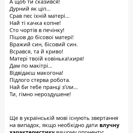
А щоб ти сказився!
Дурний як ціп…
Срав пес їхній матері…
Най ті качка копне!
Сто чортів в печінку!
Пішов до бісової матері!
Вражий син, бісовий син.
Всрався, та й криво!
Матері твоїй ковінька\хиря!
Дам по макітрі…
Відвідаєш макогона!
Підлого стерва робота.
Най би тебе пранці з’їли…
Ти, гімно нероздушене!
Ще в українській мові існують звертання
на випадок, якщо необхідно дати
влучну
характеристику
вашому опоненту: