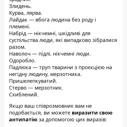
Злидень.
Курва, лярва.
Лайдак — вбога людина без роду і
племені.
Набрід — нікчемні, шкідливі для
суспільства люди, які випадково зібралися
разом.
Наволоч — підлі, нікчемні люди.
Одоробло.
Падлюка — труп тварини з проєкцією на
негідну людину, мерзотника.
Пришелепкуватий.
Стерво — мерзотник.
Схиблений.
Якщо ваш співрозмовник вам не
подобається, ви можете
виразити свою
антипатію
за допомогою цих виразів: