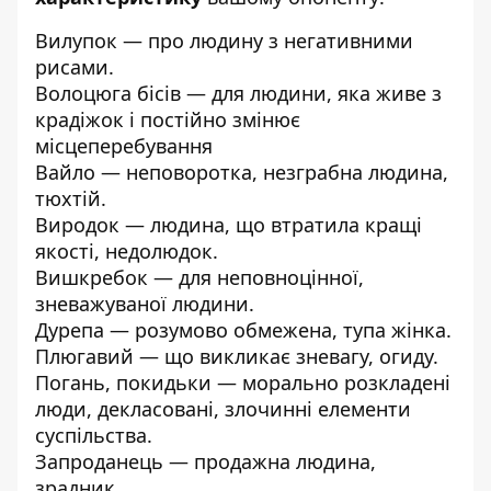
Вилупок — про людину з негативними
рисами.
Волоцюга бісів — для людини, яка живе з
крадіжок і постійно змінює
місцеперебування
Вайло — неповоротка, незграбна людина,
тюхтій.
Виродок — людина, що втратила кращі
якості, недолюдок.
Вишкребок — для неповноцінної,
зневажуваної людини.
Дурепа — розумово обмежена, тупа жінка.
Плюгавий — що викликає зневагу, огиду.
Погань, покидьки — морально розкладені
люди, декласовані, злочинні елементи
суспільства.
Запроданець — продажна людина,
зрадник.