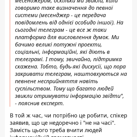
месенджером, оскільки ми звикли, коли
говоримо таке визначення до певної
системи (месенджер - це передача
повідомлень від однієї особидо іншої). На
сьогодні телеграм - це все ж таки
платформа для висловлення думок. Ми
бачимо великі потужні проекти,
соціальні, інформаційні, які діють в
телеграмі. І тому, звичайно, підтримка
скажена. Тобто, будь-які дискусії, що пора
закривати телеграм, наштовхуються на
певнене несприйняття навіть
суспільством. Тому що багато людей
звикли отримувати інформацію звідти",
- пояснив експерт.
В той ж час, чи потрібно це робити, спікер
заявив, що це недоречно і "не на часі".
Замість цього треба вчити людей