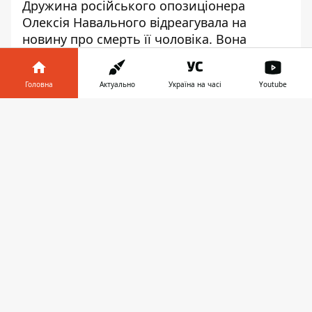
Дружина російського опозиціонера
Олексія Навального відреагувала на
новину про смерть її чоловіка
. Вона
заявила, що путін обов'язково понесе
відповідальність.
Головна
Актуально
Україна на часі
Youtube
Юлія Навальна виступила на Мюнхенській
Інформатор у
конференції. Вона також закликала світ
Завантажити
телефоні
👉
відреагувати на новину про смерть її
чоловіка, якщо інформація підтвердиться.
Play