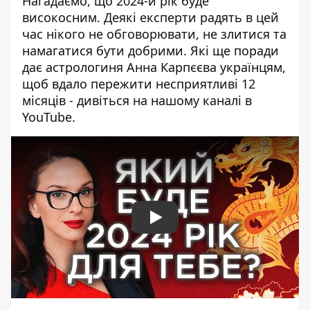
Нагадаємо, що 2024-й рік буде
високосним. Деякі експерти радять в цей
час нікого не обговорювати, не злитися та
намагатися бути добрими. Які ще поради
дає астрологиня Анна Карпєєва українцям,
щоб вдало пережити несприятливі 12
місяців - дивіться на нашому каналі в
YouTube.
Play