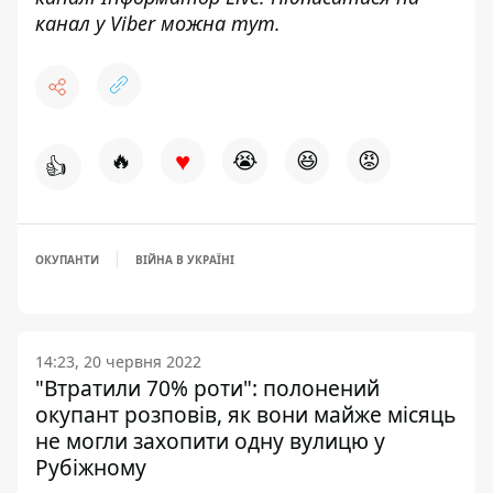
канал у Viber можна
тут
.
♥
🔥
😭
😆
😡
👍
ОКУПАНТИ
ВІЙНА В УКРАЇНІ
14:23, 20 червня 2022
"Втратили 70% роти": полонений
окупант розповів, як вони майже місяць
не могли захопити одну вулицю у
Рубіжному