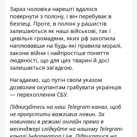
Зараз чоловіка нарешті вдалося
повернути з полону, і він перебуває в
безпеці. Проте, в полоні у рашистів
залишаються як наші військові, так і
цивільні громадяни, яких рф захопила
наплювавши на будь-які правила моралі,
закони війни і найпростіше поняття
людяності, що для цих тварин й досі
залишається загадкою.
Нагадаємо, що
путін своїм указом
дозволив окупантам грабувати українців
— перехоплення СБУ
.
Підписуйтесь на наш
Telegram-канал
, щоб
не пропустити важливих новин. За
новинами в режимі онлайн прямо в
месенджері слідкуйте на нашому Telegram-
каналі
Інформатор Live
. Підписатися на