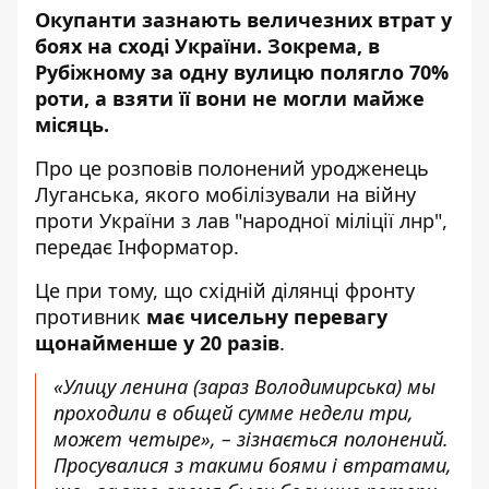
Окупанти зазнають величезних втрат у
боях на сході України. Зокрема,
в
Рубіжному за одну вулицю полягло 70%
роти, а взяти її вони не могли майже
місяць.
Про це
розповів
полонений уродженець
Луганська, якого мобілізували на війну
проти України з лав "народної міліції лнр",
передає
Інформатор
.
Це при тому, що східній ділянці фронту
противник
має
чисельну перевагу
щонайменше у 20 разів
.
«Улицу ленина (зараз Володимирська) мы
проходили в общей сумме недели три,
может четыре», – зізнається полонений.
Просувалися з такими боями і втратами,