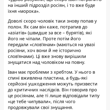
на інший підрозділ росіян, і то вже буде
їхня «морока».
Доволі скоро чоловік таки знову попав у
полон. Як сам він каже, потрапив до
«азіатів» (швидше за все – бурятів), які
його не чіпали. Проте потім його
передали «слов’янам» (маються на увазі
росіяни, хоч вони й не історично
слов’янами). Ці вже знову вирішили
знущатися над чоловіком на повну.
Іван має проблеми з хребтом. У нього в
спині вживлена пластина, а будь-які
серйозні ушкодження можуть призвести
до критичних наслідків. Він говорив про
це росіянам, але ті лише відповідали типу
«це тебе чипували», після чого
продовжували свої знущання.