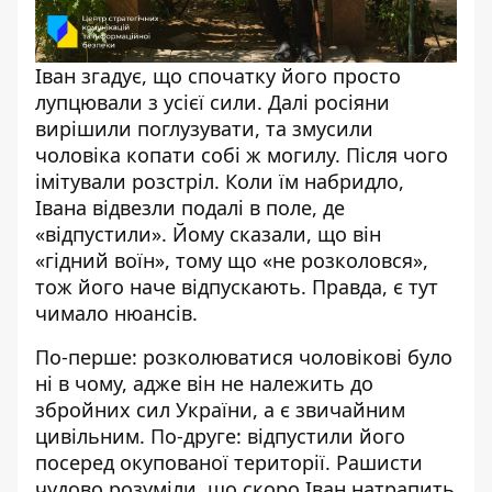
Іван згадує, що спочатку його просто
лупцювали з усієї сили. Далі росіяни
вирішили поглузувати, та змусили
чоловіка копати собі ж могилу. Після чого
імітували розстріл. Коли їм набридло,
Івана відвезли подалі в поле, де
«відпустили». Йому сказали, що він
«гідний воїн», тому що «не розколовся»,
тож його наче відпускають. Правда, є тут
чимало нюансів.
По-перше: розколюватися чоловікові було
ні в чому, адже він не належить до
збройних сил України, а є звичайним
цивільним. По-друге: відпустили його
посеред окупованої території. Рашисти
чудово розуміли, що скоро Іван натрапить