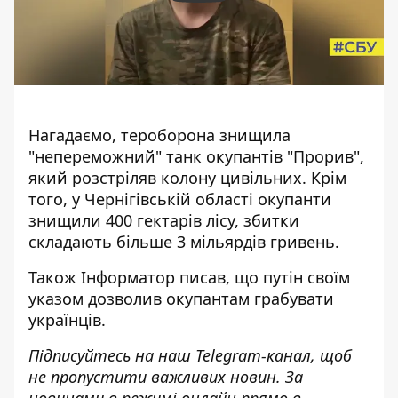
Нагадаємо, тероборона
знищила
"непереможний" танк окупантів "Прорив"
,
який розстріляв колону цивільних. Крім
того, у Чернігівській області
окупанти
знищили 400 гектарів лісу
, збитки
складають більше 3 мільярдів гривень.
Також
Інформатор
писав, що путін
своїм
указом дозволив окупантам грабувати
українців.
Підписуйтесь на наш
Telegram-канал
, щоб
не пропустити важливих новин. За
новинами в режимі онлайн прямо в