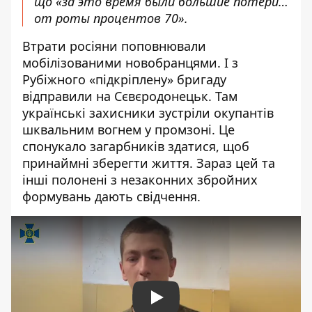
що «за это время были большие потери…
от роты процентов 70».
Втрати росіяни поповнювали
мобілізованими новобранцями. І з
Рубіжного «підкріплену» бригаду
відправили на Сєвєродонецьк. Там
українські захисники зустріли окупантів
шквальним вогнем у промзоні. Це
спонукало загарбників здатися, щоб
принаймні зберегти життя. Зараз цей та
інші полонені з незаконних збройних
формувань дають свідчення.
Play