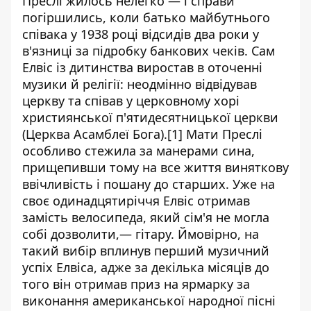
Преслі жилось нелегко — і справи
погіршились, коли батько майбутнього
співака у 1938 році відсидів два роки у
в'язниці за підробку банкових чеків. Сам
Елвіс із дитинства виростав в оточенні
музики й релігії: неодмінно відвідував
церкву та співав у церковному хорі
християнської п'ятидесятницької церкви
(Церква Асамблеї Бога).[1] Мати Преслі
особливо стежила за манерами сина,
прищепивши тому на все життя виняткову
ввічливість і пошану до старших. Уже на
своє одинадцятиріччя Елвіс отримав
замість велосипеда, який сім'я не могла
собі дозволити,— гітару. Ймовірно, на
такий вибір вплинув перший музичний
успіх Елвіса, адже за декілька місяців до
того він отримав приз на ярмарку за
виконання американської народної пісні