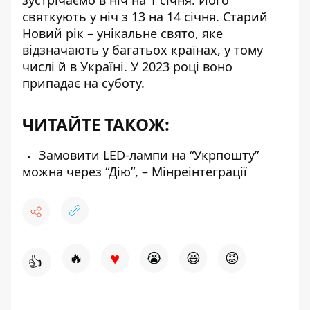
святкують у ніч з 13 на 14 січня. Старий
Новий рік – унікальне свято, яке
відзначають у багатьох країнах, у тому
числі й в Україні. У 2023 році воно
припадає на суботу.
ЧИТАЙТЕ ТАКОЖ:
Замовити LED-лампи на “Укрпошту”
можна через “Дію”, – Мінреінтеграції
♥
🔥
😭
😆
😡
👍