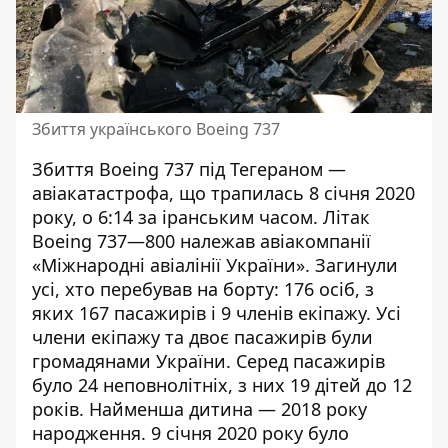
Збиття українського Boeing 737
Збиття Boeing 737 під Тегераном
—
авіакатастрофа, що трапилась 8 січня 2020
року, о 6:14 за іранським часом. Літак
Boeing 737—800 належав авіакомпанії
«Міжнародні авіалінії України». Загинули
усі, хто перебував на борту: 176 осіб, з
яких 167 пасажирів і 9 членів екіпажу. Усі
члени екіпажу та двоє пасажирів були
громадянами України. Серед пасажирів
було 24 неповнолітніх, з них 19 дітей до 12
років. Найменша дитина — 2018 року
народження. 9 січня 2020 року було