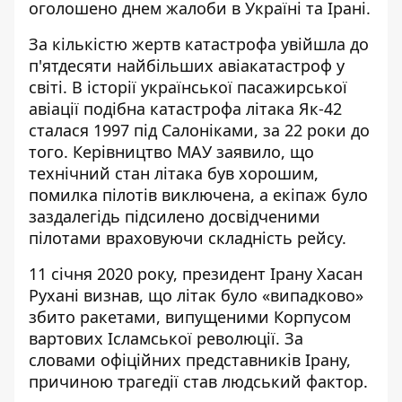
оголошено днем жалоби в Україні та Ірані.
За кількістю жертв катастрофа увійшла до
п'ятдесяти найбільших авіакатастроф у
світі. В історії української пасажирської
авіації подібна катастрофа літака Як-42
сталася 1997 під Салоніками, за 22 роки до
того. Керівництво МАУ заявило, що
технічний стан літака був хорошим,
помилка пілотів виключена, а екіпаж було
заздалегідь підсилено досвідченими
пілотами враховуючи складність рейсу.
11 січня 2020 року, президент Ірану Хасан
Рухані визнав, що літак було «випадково»
збито ракетами, випущеними Корпусом
вартових Ісламської революції. За
словами офіційних представників Ірану,
причиною трагедії став людський фактор.