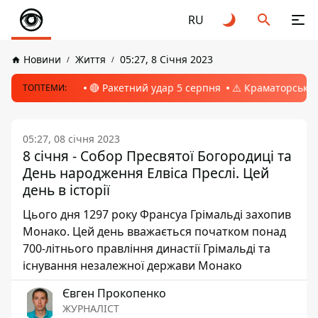
RU
Новини
Життя
05:27, 8 Січня 2023
🔴 Ракетний удар 5 серпня
⚠️ Краматорськ, 
ТОПТЕМИ:
05:27, 08 січня 2023
8 січня - Собор Пресвятої Богородиці та
День народження Елвіса Преслі. Цей
день в історії
Цього дня 1297 року Франсуа Грімальді захопив
Монако. Цей день вважається початком понад
700-літнього правління династії Грімальді та
існування незалежної держави Монако
Євген Прокопенко
ЖУРНАЛІСТ