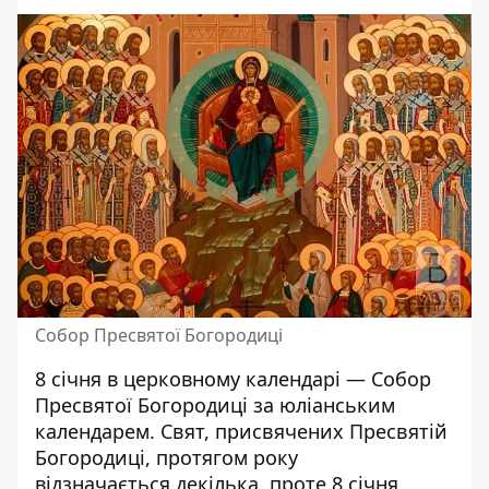
Собор Пресвятої Богородиці
8 січня в церковному календарі — Собор
Пресвятої Богородиці за юліанським
календарем. Свят, присвячених Пресвятій
Богородиці, протягом року
відзначається декілька, проте 8 січня