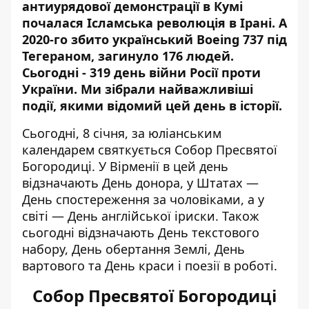
антиурядової демонстрації в Кумі
почалася Ісламська революція в Ірані. А
2020-го збито український Boeing 737 під
Тегераном, загинуло 176 людей.
Сьогодні -
319 день війни Росії проти
України
. Ми зібрали найважливіші
події, якими відомий цей день в історії.
Сьогодні, 8 січня, за юліанським
календарем святкується Собор Пресвятої
Богородиці. У Вірменії в цей день
відзначають День донора, у Штатах —
День спостереження за чоловіками, а у
світі — День англійської іриски. Також
сьогодні відзначають День текстового
набору, День обертання Землі, День
вартового та День краси і поезії в роботі.
Собор Пресвятої Богородиці