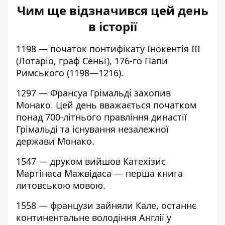
Чим ще відзначився цей день
в історії
1198 — початок понтифікату Інокентія ІІІ
(Лотаріо, граф Сеньї), 176-го Папи
Римського (1198—1216).
1297 — Франсуа Грімальді захопив
Монако. Цей день вважається початком
понад 700-літнього правління династії
Грімальді та існування незалежної
держави Монако.
1547 — друком вийшов Катехізис
Мартінаса Мажвідаса — перша книга
литовською мовою.
1558 — французи зайняли Кале, останнє
континентальне володіння Англії у