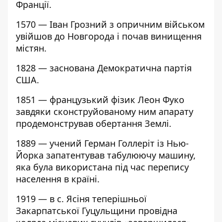
Франції.
1570 — Іван Грозний з опричним військом
увійшов до Новгорода і почав винищення
містян.
1828 — заснована Демократична партія
США.
1851 — французький фізик Леон Фуко
завдяки сконструйованому ним апарату
продемонстрував обертання Землі.
1889 — учений Герман Голлеріт із Нью-
Йорка запатентував табулюючу машину,
яка була використана під час перепису
населення в країні.
1919 — в с. Ясіня теперішньої
Закарпатської Гуцульщини провідна