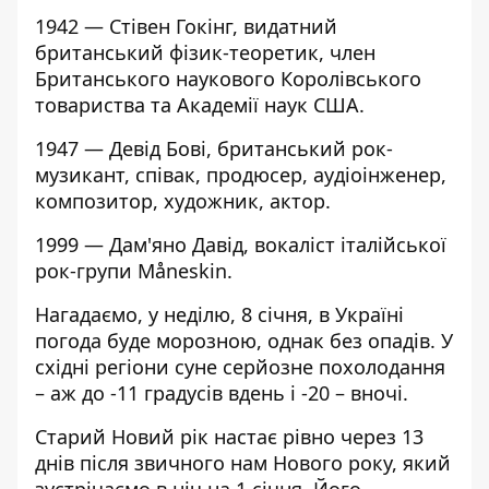
1942 — Стівен Гокінг, видатний
британський фізик-теоретик, член
Британського наукового Королівського
товариства та Академії наук США.
1947 — Девід Бові, британський рок-
музикант, співак, продюсер, аудіоінженер,
композитор, художник, актор.
1999 — Дам'яно Давід, вокаліст італійської
рок-групи Måneskin.
Нагадаємо, у неділю,
8 січня, в Україні
погода буде морозною
, однак без опадів. У
східні регіони суне серйозне похолодання
– аж до -11 градусів вдень і -20 – вночі.
Старий Новий рік настає рівно через 13
днів
після звичного нам Нового року, який
зустрічаємо в ніч на 1 січня. Його