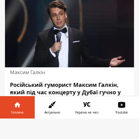
Максим Галкін
Російський гуморист Максим Галкін
,
який під час концерту у Дубаї гучно у
мікрофон відповів фану на "Слава
Україні", - "Героям слава!", на тому ж
Головна
Актуально
Україна на часі
Youtube
концерті висміяв російську пропаганду.
Так, під час виступу Галкін розніс фейки
Інформатор у
Завантажити
росіян, які ті активно розповсюджують
телефоні
👉
про Україну.