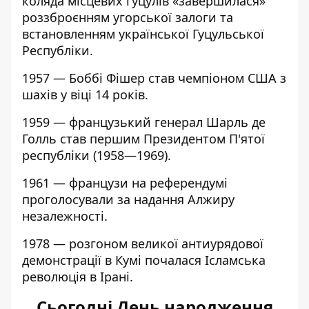
коляда місцевих гуцулів «завершилася»
роззброєнням угорської залоги та
встановленням української Гуцульської
Республіки.
1957 — Боббі Фішер став чемпіоном США з
шахів у віці 14 років.
1959 — французький генерал Шарль де
Голль став першим Президентом П'ятої
республіки (1958—1969).
1961 — французи на референдумі
проголосували за надання Алжиру
незалежності.
1978 — розгоном великої антиурядової
демонстрації в Кумі почалася Ісламська
революція в Ірані.
Сьогодні День народження