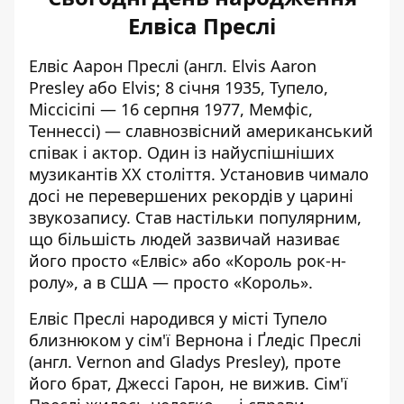
Елвіса Преслі
Елвіс Аарон Преслі
(англ. Elvis Aaron
Presley або Elvis; 8 січня 1935, Тупело,
Міссісіпі — 16 серпня 1977, Мемфіс,
Теннессі) — славнозвісний американський
співак і актор. Один із найуспішніших
музикантів XX століття. Установив чимало
досі не перевершених рекордів у царині
звукозапису. Став настільки популярним,
що більшість людей зазвичай називає
його просто «Елвіс» або «Король рок-н-
ролу», а в США — просто «Король».
Елвіс Преслі народився у місті Тупело
близнюком у сім'ї Вернона і Ґледіс Преслі
(англ. Vernon and Gladys Presley), проте
його брат, Джессі Гарон, не вижив. Сім'ї