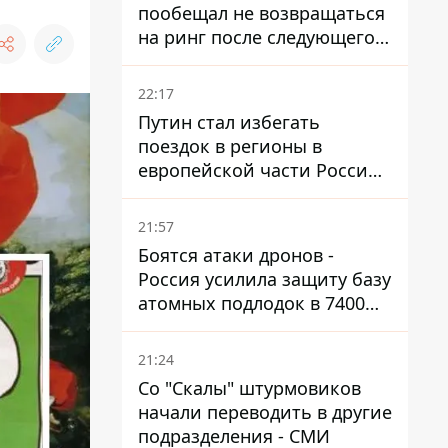
пообещал не возвращаться
на ринг после следующего
боя
22:17
Путин стал избегать
поездок в регионы в
европейской части России,
куда регулярно долетают
дроны
21:57
Боятся атаки дронов -
Россия усилила защиту базу
атомных подлодок в 7400
км от Украины
21:24
Со "Скалы" штурмовиков
начали переводить в другие
подразделения - СМИ