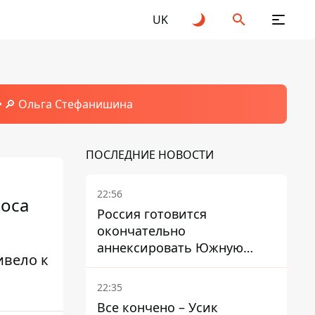
UK
🔎 Ольга Стефанишина
ПОСЛЕДНИЕ НОВОСТИ
22:56
носа
Россия готовится
окончательно
аннексировать Южную
ивело к
Осетию – страны НАТО
обеспокоены
22:35
Все кончено – Усик