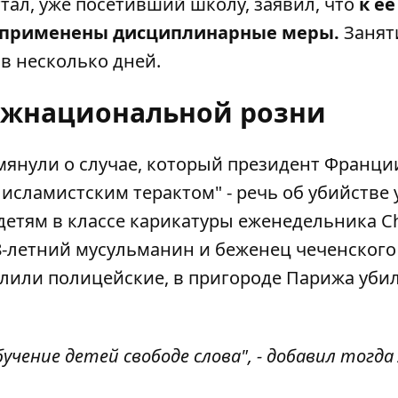
тал, уже посетивший школу, заявил, что
к ее
 применены дисциплинарные меры.
Занят
в несколько дней.
ежнациональной розни
мянули о случае, который президент Франци
сламистским терактом" - речь об убийстве 
етям в классе карикатуры еженедельника Ch
8-летний мусульманин и беженец чеченского
елили полицейские, в пригороде Парижа убил
чение детей свободе слова", - добавил тогда