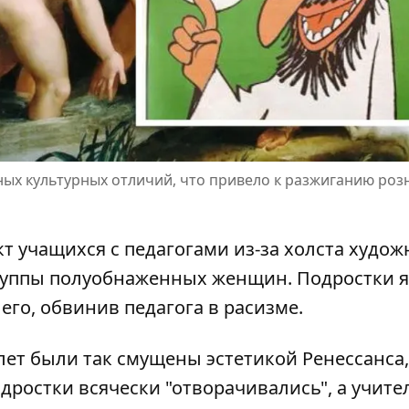
ых культурных отличий, что привело к разжиганию роз
кт
учащихся с педагогами из-за холста худож
руппы полуобнаженных женщин. Подростки 
его, обвинив педагога в расизме.
 лет были так смущены эстетикой Ренессанса,
дростки всячески "отворачивались", а учите