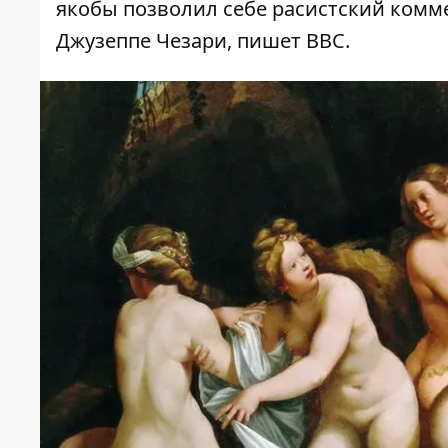
якобы позволил себе расистский комм
Джузеппе Чезари,
пишет
BBC.