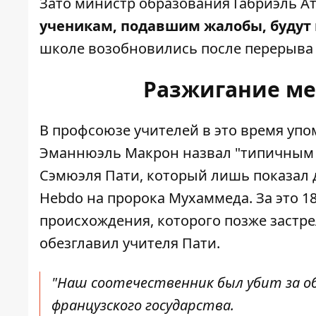
Зато министр образования Габриэль Ат
ученикам, подавшим жалобы,
будут
школе возобновились после перерыва 
Разжигание м
В профсоюзе учителей в это время упо
Эманнюэль Макрон назвал "типичным и
Сэмюэля Пати, который лишь показал д
Hebdo на пророка Мухаммеда. За это 1
происхождения, которого позже застр
обезглавил учителя Пати.
"Наш соотечественник был убит за обу
французского государства.