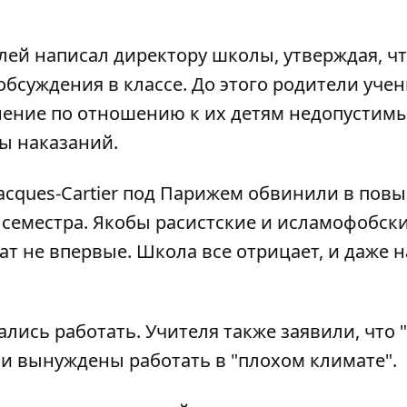
ей написал директору школы, утверждая, чт
бсуждения в классе. До этого родители уче
нение по отношению к их детям недопустим
бы наказаний.
Jacques-Cartier под Парижем обвинили в по
 семестра. Якобы расистские и исламофобск
т не впервые. Школа все отрицает, и даже 
лись работать. Учителя также заявили, что 
они вынуждены работать в "плохом климате".