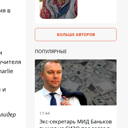
ия в
БОЛЬШЕ АВТОРОВ
ПОПУЛЯРНЫЕ
и
учителя
arlie
 и
17:44
 лидер
Экс-секретарь МИД Баньков