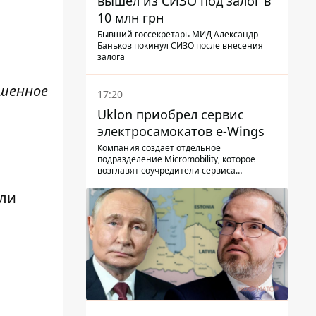
вышел из СИЗО под залог в
10 млн грн
Бывший госсекретарь МИД Александр
Баньков покинул СИЗО после внесения
залога
ршенное
17:20
Uklon приобрел сервис
электросамокатов e-Wings
Компания создает отдельное
подразделение Micromobility, которое
возглавят соучредители сервиса
самокатов.
или