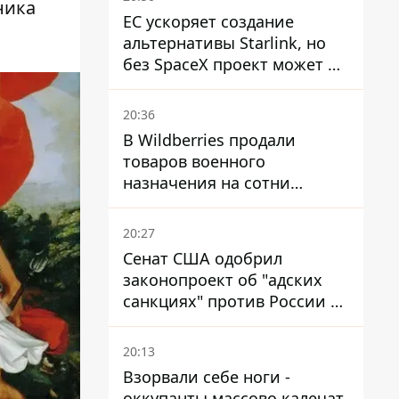
ника
ЕС ускоряет создание
альтернативы Starlink, но
без SpaceX проект может не
обойтись
20:36
В Wildberries продали
товаров военного
назначения на сотни
миллионов, но удары ВСУ
изменили ситуацию
20:27
Сенат США одобрил
законопроект об "адских
санкциях" против России и
Ирана
20:13
Взорвали себе ноги -
оккупанты массово калечат