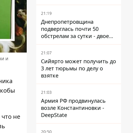
21:19
Днепропетровщина
подверглась почти 50
обстрелам за сутки - двое
погибших, шесть
пострадавших
21:07
ни и
Сийярто может получить до
3 лет тюрьмы по делу о
взятке
ника
якобы
21:03
Армия РФ продвинулась
возле Константиновки -
DeepState
 что не
ль
20:50