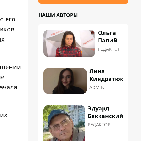
НАШИ АВТОРЫ
о его
ников
Ольга
ых
Палий
РЕДАКТОР
вышении
Лина
ие
Киндратюк
начала
ADMIN
Эдуард
"их
Бакканский
РЕДАКТОР