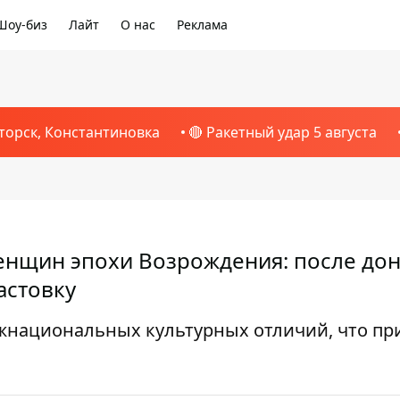
Шоу-биз
Лайт
О нас
Реклама
торск, Константиновка
🔴 Ракетный удар 5 августа
женщин эпохи Возрождения: после до
астовку
ежнациональных культурных отличий, что пр