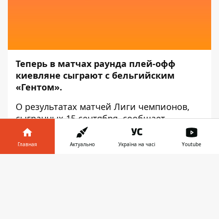
Теперь в матчах раунда плей-офф
киевляне сыграют с бельгийским
«Гентом».
О результатах матчей Лиги чемпионов,
сыгранных 15 сентября, сообщает
Информатор
.
Главная
Актуально
Україна на часі
Youtube
Во вторник, 15 сентября, состоялись три
поединка третьего квалификационного
Информатор в
Скачать
раунда розыгрыша Лиги чемпионов
телефоне
👉
сезона 2020/21. В Киеве, на поле стадиона
НСК «Олимпийский» встретились
серебряные призёры чемпионатов