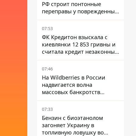
РФ строит понтонные
переправы у поврежденных
мостов на ТОТ
07:53
ФК Кредитон взыскала с
киевлянки 12 853 гривны и
считала кредит незаконным
- что решил суд
07:46
На Wildberries в России
надвигается волна
массовых банкротств
продавцов - Reuters
07:33
Бензин с биоэтанолом
загоняет Украину в
топливную ловушку во