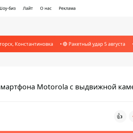
Шоу-биз
Лайт
О нас
Реклама
торск, Константиновка
🔴 Ракетный удар 5 августа
 смартфона Motorola с выдвижной ка
👍