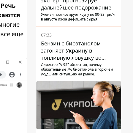
эксперт прогнозирует
 Речь
дальнейшее подорожание
жаются
Ученая прогнозирует крупу по 80-83 грн/кг
в августе из-за дефицита сырья.
многие
 все еще
07:33
Бензин с биоэтанолом
загоняет Украину в
топливную ловушку во
время войны - Сергей Куюн
Директор "А-95" объяснил, почему
обязательные 7% биоэтанола в горючем
ухудшили ситуацию на рынке.