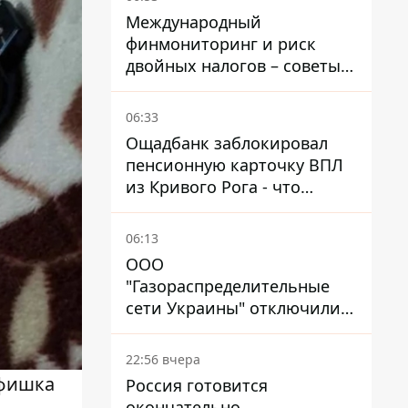
Международный
финмониторинг и риск
двойных налогов – советы
украинцам в Польше
06:33
Ощадбанк заблокировал
пенсионную карточку ВПЛ
из Кривого Рога - что
решил суд
06:13
ООО
"Газораспределительные
сети Украины" отключили
львовянке газ - что решил
суд
22:56 вчера
 фишка
Россия готовится
окончательно