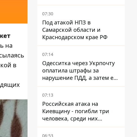
время войны - Сергей Куюн
07:30
Под атакой НПЗ в
Самарской области и
жет
Краснодарском крае РФ
ь на
ссылаясь
07:14
Одесситка через Укрпочту
шкой в
оплатила штрафы за
нарушение ПДД, а затем ее
одящих
счета заблокировали - в
чем причина и что решил
07:13
суд
Российская атака на
Киевщину - погибли три
человека, среди них
ребенок 2022 года
рождения
06:53