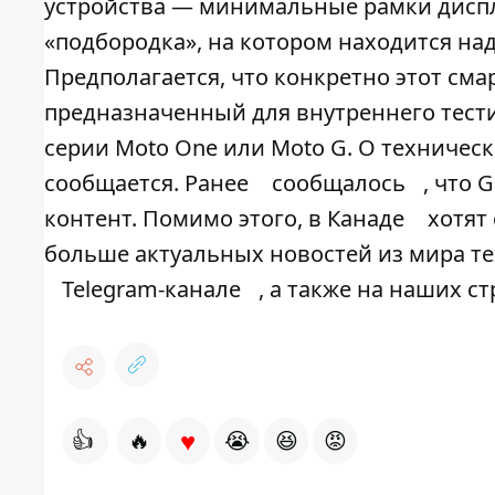
устройства — минимальные рамки диспл
«подбородка», на котором находится надпи
Предполагается, что конкретно этот см
предназначенный для внутреннего тест
серии Moto One или Moto G. О техничес
сообщается. Ранее
сообщалось
, что
контент. Помимо этого, в Канаде
хотят
больше актуальных новостей из мира те
Telegram-канале
, а также на наших с
♥
👍
🔥
😭
😆
😡