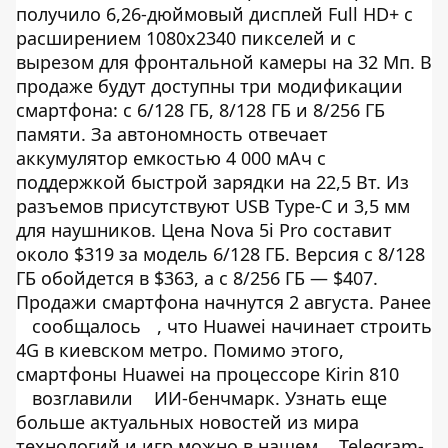
получило 6,26-дюймовый дисплей Full HD+ с
расширением 1080x2340 пикселей и с
вырезом для фронтальной камеры на 32 Мп. В
продаже будут доступны три модификации
смартфона: с 6/128 ГБ, 8/128 ГБ и 8/256 ГБ
памяти. За автономность отвечает
аккумулятор емкостью 4 000 мАч с
поддержкой быстрой зарядки на 22,5 Вт. Из
разъемов присутствуют USB Type-C и 3,5 мм
для наушников. Цена Nova 5i Pro составит
около $319 за модель 6/128 ГБ. Версия с 8/128
ГБ обойдется в $363, а с 8/256 ГБ — $407.
Продажи смартфона начнутся 2 августа. Ранее
сообщалось
, что Huawei начинает строить
4G в киевском метро. Помимо этого,
смартфоны Huawei на процессоре Kirin 810
возглавили
ИИ-бенчмарк. Узнать еще
больше актуальных новостей из мира
технологий и игр можно в нашем
Telegram-