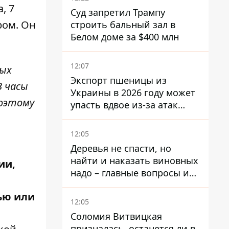
, 7
Суд запретил Трампу
ром. Он
строить бальный зал в
Белом доме за $400 млн
12:07
ных
Экспорт пшеницы из
В часы
Украины в 2026 году может
Поэтому
упасть вдвое из-за атак
россиян по портам
12:05
Деревья не спасти, но
найти и наказать виновных
ии,
надо – главные вопросы и
выводы из конфликта на
ью или
Теремках
12:05
Соломия Витвицкая
призналась, останется ли в