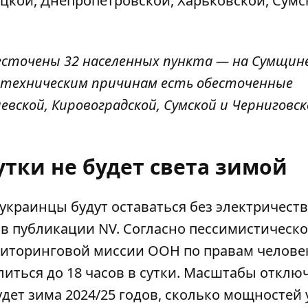
цкой, Днепропетровской, Харьковской, Сумс
есточены 32 населенных пункта — на Сумщине
 техническим причинам есть обесточенные
вской, Кировоградской, Сумской и Черниговск
утки не будет света зимой
и украинцы
будут оставаться без электричест
 в публикации NV. Согласно пессимистическ
ниторинговой миссии ООН по правам челове
литься до 18 часов в сутки. Масштабы отклю
удет зима 2024/25 годов, сколько
мощностей 