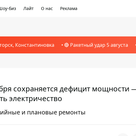
Шоу-биз
Лайт
О нас
Реклама
торск, Константиновка
🔴 Ракетный удар 5 августа
ября сохраняется дефицит мощности 
ть электричество
рийные и плановые ремонты