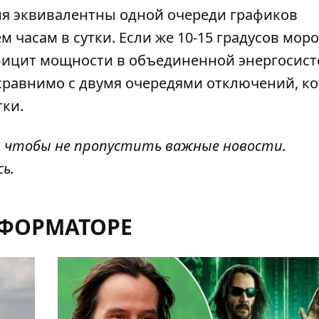
ия эквивалентны одной очереди
графиков
ем часам в сутки. Если же 10-15 градусов мор
дефицит мощности в объединенной энергосис
о сравнимо с двумя очередями отключений, к
тки.
, чтобы не пропустить важные новости.
сь
.
НФОРМАТОРЕ