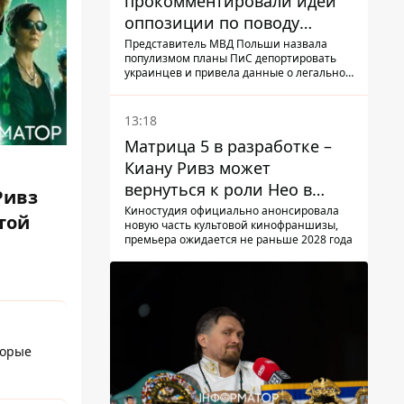
прокомментировали идеи
оппозиции по поводу
депортации украинских
Представитель МВД Польши назвала
популизмом планы ПиС депортировать
мужчин - абсурд и популизм
украинцев и привела данные о легальной
занятости
13:18
Матрица 5 в разработке –
Киану Ривз может
вернуться к роли Нео в
Ривз
пятой части
Киностудия официально анонсировала
той
новую часть культовой кинофраншизы,
премьера ожидается не раньше 2028 года
торые