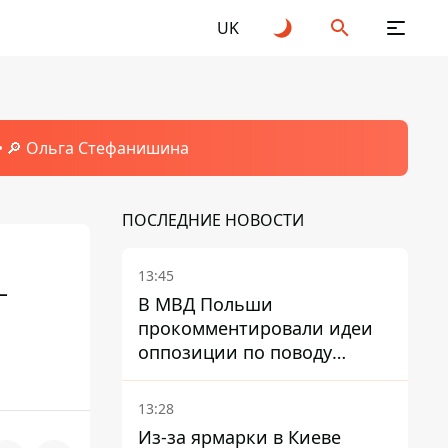
UK
🔎 Ольга Стефанишина
ПОСЛЕДНИЕ НОВОСТИ
13:45
—
В МВД Польши
прокомментировали идеи
оппозиции по поводу
депортации украинских
мужчин - абсурд и популизм
13:28
Из-за ярмарки в Киеве