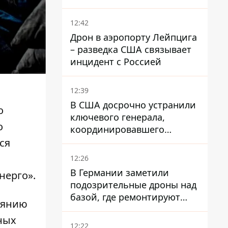
опаздывают более чем на
12 часов
12:42
Дрон в аэропорту Лейпцига
– разведка США связывает
инцидент с Россией
12:39
В США досрочно устранили
о
ключевого генерала,
о
координировавшего
поддержку Украины -
ся
причину умалчивают
12:26
В Германии заметили
нерго».
подозрительные дроны над
базой, где ремонтируют
тоянию
Patriot - СМИ
дных
12:22