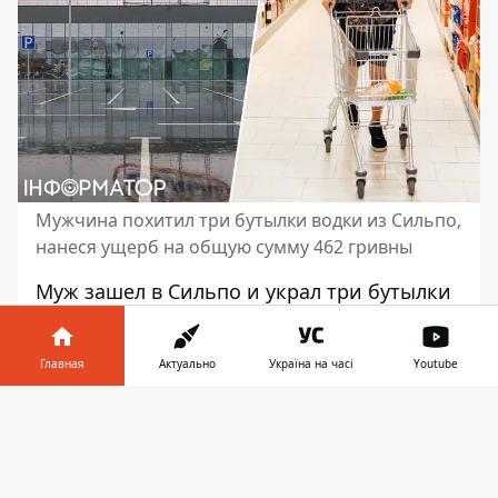
Мужчина похитил три бутылки водки из Сильпо,
нанеся ущерб на общую сумму 462 гривны
Муж зашел в Сильпо и украл три бутылки
водки. Он
спрятал похищенный товар
под
одежду и направился на выход из
Главная
Актуально
Україна на часі
Youtube
помещения, но был замечен
охранником. Об этом говорится в
Информатор в
Скачать
приговоре Бабушкинского районного суда
телефоне
👉
Днепропетровска (юридическое название
суда), опубликованном 6 сентября 2024