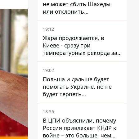
не может сбить Шахеды
или отклонить
баллистические ракеты
19:12
Жара продолжается, в
Киеве - сразу три
температурных рекорда за
день
19:02
Польша и дальше будет
помогать Украине, но не
будет терпеть
"бандеровскую символику" -
Навроцкий
18:56
В ЦПИ объяснили, почему
Россия привлекает КНДР к
войне – это больше, чем