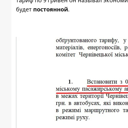
тариф по 9 гривен он называл экономи
будет
постоянной
.