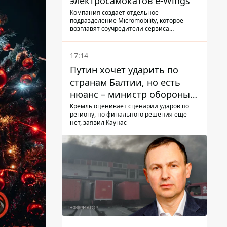
электросамокатов e-Wings
Компания создает отдельное
подразделение Micromobility, которое
возглавят соучредители сервиса
самокатов.
17:14
Путин хочет ударить по
странам Балтии, но есть
нюанс – министр обороны
Литвы сделал заявление
Кремль оценивает сценарии ударов по
региону, но финального решения еще
нет, заявил Каунас