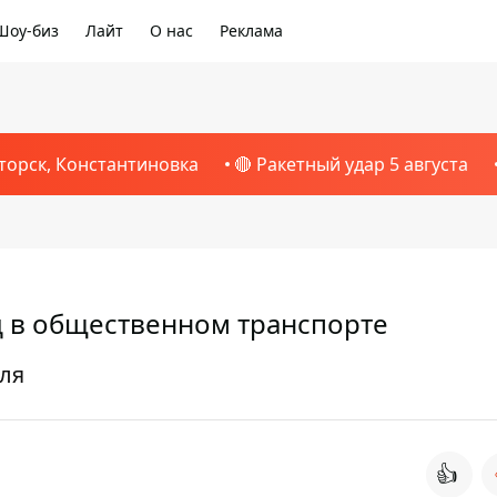
Шоу-биз
Лайт
О нас
Реклама
1
торск, Константиновка
🔴 Ракетный удар 5 августа
 в общественном транспорте
ля
👍