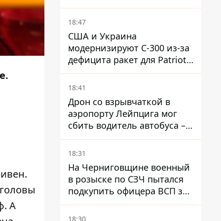
ракеты
18:47
США и Украина
модернизируют С-300 из-за
дефицита ракет для Patriot -
СМИ
е.
18:41
Дрон со взрывчаткой в ​​
аэропорту Лейпцига мог
сбить водитель автобуса –
Welt
18:31
На Черниговщине военный
ривен.
в розыске по СЗЧ пытался
 головы
подкупить офицера ВСП за
40 тысяч гривен
. А
18:30