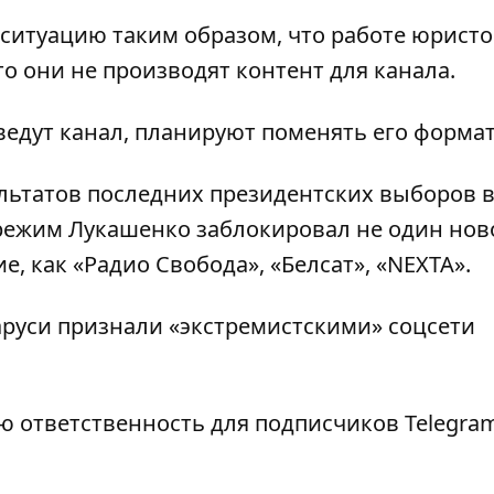
итуацию таким образом, что работе юристо
то они не производят контент для канала.
ведут канал, планируют поменять его формат
ьтатов последних президентских выборов в
, режим Лукашенко заблокировал не один но
е, как «
Радио Свобода
», «
Белсат
», «
NEXTA
».
аруси
признали «экстремистскими» соцсети
ю ответственность для подписчиков Telegra