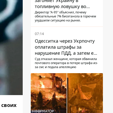
загоняет Украину в
топливную ловушку во
время войны - Сергей Куюн
Директор "А-95" объяснил, почему
обязательные 7% биоэтанола в горючем
ухудшили ситуацию на рынке.
07:14
Одесситка через Укрпочту
оплатила штрафы за
нарушение ПДД, а затем ее
счета заблокировали - в
Суд отказал женщине, которая обвинила
почтового оператора в потере штрафа из-
чем причина и что решил
за смс и подала апелляцию
суд
 своих