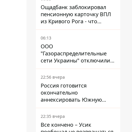
Ощадбанк заблокировал
пенсионную карточку ВПЛ
из Кривого Рога - что
решил суд
06:13
ООО
"Газораспределительные
сети Украины" отключили
львовянке газ - что решил
суд
22:56 вчера
Россия готовится
окончательно
аннексировать Южную
Осетию – страны НАТО
обеспокоены
22:35 вчера
Все кончено – Усик
пообещал не возвращаться