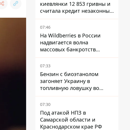
киевлянки 12 853 гривны и
считала кредит незаконным
- что решил суд
07:46
На Wildberries в России
надвигается волна
массовых банкротств
продавцов - Reuters
07:33
Бензин с биоэтанолом
загоняет Украину в
топливную ловушку во
время войны - Сергей Куюн
07:30
Под атакой НПЗ в
Самарской области и
Краснодарском крае РФ