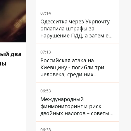
07:14
Одесситка через Укрпочту
оплатила штрафы за
нарушение ПДД, а затем ее
счета заблокировали - в
чем причина и что решил
07:13
рый два
суд
Российская атака на
лы
Киевщину - погибли три
человека, среди них
ребенок 2022 года
рождения
06:53
Международный
финмониторинг и риск
двойных налогов – советы
украинцам в Польше
06:33