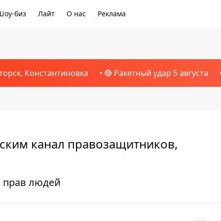
Шоу-биз
Лайт
О нас
Реклама
торск, Константиновка
🔴 Ракетный удар 5 августа
тским канал правозащитников,
 прав людей