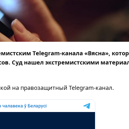
емистским Telegram-канала «Вясна», кото
сов. Суд нашел экстремистскими материа
лкой на правозащитный
Telegram-канал
.