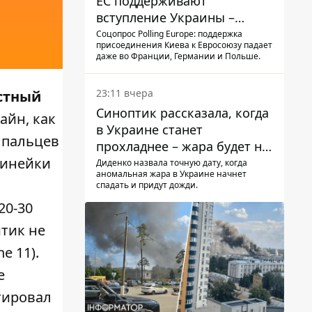
ЕС поддерживают
вступление Украины –
результаты опроса
Соцопрос Polling Europe: поддержка
присоединения Киева к Евросоюзу падает
даже во Франции, Германии и Польше.
23:11 вчера
естный
Синоптик рассказала, когда
айн, как
в Украине станет
в пальцев
прохладнее – жара будет не
линейки
долго
Диденко назвала точную дату, когда
аномальная жара в Украине начнет
спадать и придут дожди.
20-30
итик не
e 11).
e
тировал