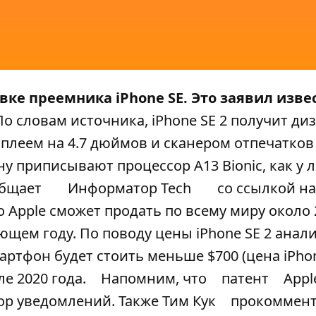
ке преемника iPhone SE. Это заявил изв
По словам источника, iPhone SE 2 получит диз
исплеем на 4.7 дюймов и сканером отпечатко
ну приписывают процессор A13 Bionic, как у 
общает
Информатор Tech
со ссылкой на
то Apple сможет продать по всему миру около 
ющем году. По поводу цены iPhone SE 2 анал
артфон будет стоить меньше $700 (цена iPhon
е 2020 года.
Напомним, что
патент
Appl
ор уведомлений. Также Тим Кук
прокоммен