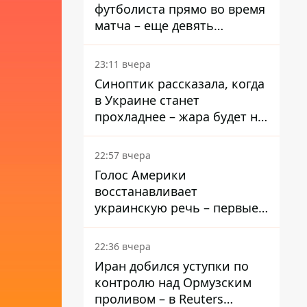
футболиста прямо во время
матча – еще девять
пострадали
23:11 вчера
Синоптик рассказала, когда
в Украине станет
прохладнее – жара будет не
долго
22:57 вчера
Голос Америки
восстанавливает
украинскую речь – первые
эфиры ожидаются на
следующей неделе
22:36 вчера
Иран добился уступки по
контролю над Ормузским
проливом – в Reuters