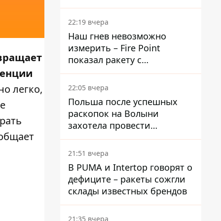
раскрыли детали
22:19 вчера
Наш гнев невозможно
измерить – Fire Point
евращает
показал ракету с
загадочной отметкой 723
ренции
о легко,
22:05 вчера
Польша после успешных
те
раскопок на Волыни
брать
захотела провести
ообщает
эксгумацию в новых местах
21:51 вчера
В PUMA и Intertop говорят о
дефиците – ракеты сожгли
склады известных брендов
21:35 вчера