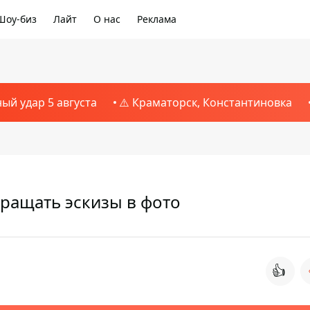
Шоу-биз
Лайт
О нас
Реклама
ный удар 5 августа
⚠️ Краматорск, Константиновка
ращать эскизы в фото
👍