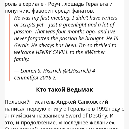
роль в сериале - Роуч , лошадь Геральта и
попутчик, фаворит среди фанатов.
He was my first meeting. I didn’t have writers
or scripts yet – just a greenlight and a lot of
passion. That was four months ago, and I’ve
never forgotten the passion he brought. He IS
Geralt. He always has been. I’m so thrilled to
welcome HENRY CAVILL to the
#Witcher
family.
— Lauren S. Hissrich (@LHissrich)
4
сентября 2018 г.
Кто такой Ведьмак
Польский писатель Анджей Сапковский
написал первую книгу о Геральте в 1992 году с
английским названием Sword of Destiny. И
это, и продолжение, «Последнее желание»,