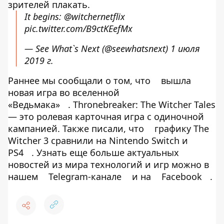
зрителей плакать.
It begins:
@witchernetflix
pic.twitter.com/B9ctKEefMx
— See What`s Next (@seewhatsnext)
1 июля
2019 г.
Раннее мы сообщали о том, что
вышла
новая игра во вселенной
«Ведьмака»
. Thronebreaker: The Witcher Tales
— это ролевая карточная игра с одиночной
кампанией. Также писали, что
графику The
Witcher 3 сравнили на Nintendo Switch и
PS4
. Узнать еще больше актуальных
новостей из мира технологий и игр можно в
нашем
Telegram-канале
и на
Facebook
.