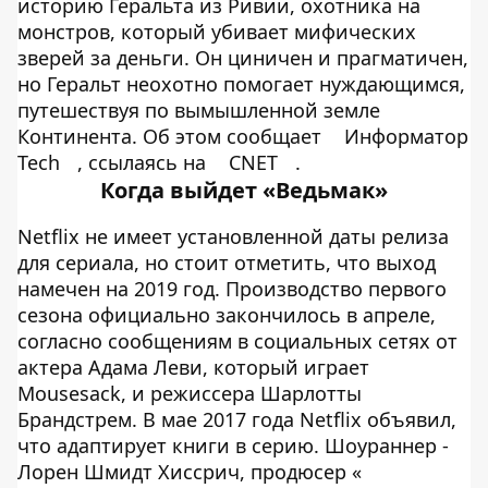
историю Геральта из Ривии, охотника на
монстров, который убивает мифических
зверей за деньги. Он циничен и прагматичен,
но Геральт неохотно помогает нуждающимся,
путешествуя по вымышленной земле
Континента. Об этом сообщает
Информатор
Tech
, ссылаясь на
CNET
.
Когда выйдет «Ведьмак»
Netflix не имеет установленной даты релиза
для сериала, но стоит отметить, что выход
намечен на 2019 год. Производство первого
сезона официально закончилось в апреле,
согласно сообщениям в социальных сетях от
актера Адама Леви, который играет
Mousesack, и режиссера Шарлотты
Брандстрем. В мае 2017 года Netflix объявил,
что адаптирует книги в серию. Шоураннер -
Лорен Шмидт Хиссрич, продюсер «