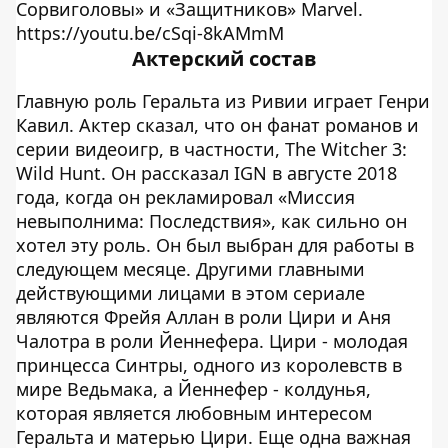
Сорвиголовы» и «Защитников» Marvel.
https://youtu.be/cSqi-8kAMmM
Актерский состав
Главную роль Геральта из Ривии играет Генри
Кавил. Актер сказал, что он фанат романов и
серии видеоигр, в частности, The Witcher 3:
Wild Hunt. Он рассказал IGN в августе 2018
года, когда он рекламировал «Миссия
невыполнима: Последствия», как сильно он
хотел эту роль. Он был выбран для работы в
следующем месяце. Другими главными
действующими лицами в этом сериале
являются Фрейя Аллан в роли Цири и Аня
Чалотра в роли Йеннефера. Цири - молодая
принцесса Синтры, одного из королевств в
мире Ведьмака, а Йеннефер - колдунья,
которая является любовным интересом
Геральта и матерью Цири. Еще одна важная