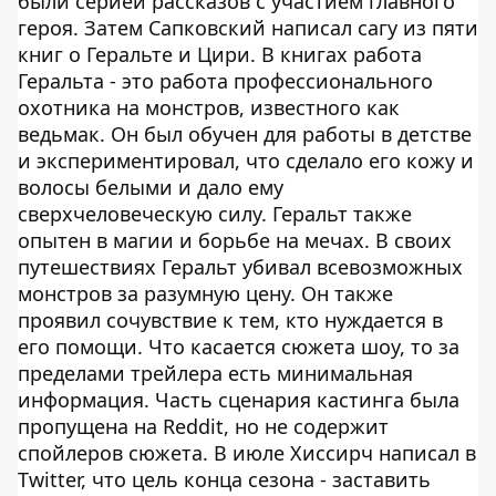
были серией рассказов с участием главного
героя. Затем Сапковский написал сагу из пяти
книг о Геральте и Цири. В книгах работа
Геральта - это работа профессионального
охотника на монстров, известного как
ведьмак. Он был обучен для работы в детстве
и экспериментировал, что сделало его кожу и
волосы белыми и дало ему
сверхчеловеческую силу. Геральт также
опытен в магии и борьбе на мечах. В своих
путешествиях Геральт убивал всевозможных
монстров за разумную цену. Он также
проявил сочувствие к тем, кто нуждается в
его помощи. Что касается сюжета шоу, то за
пределами трейлера есть минимальная
информация. Часть сценария кастинга была
пропущена на Reddit, но не содержит
спойлеров сюжета. В июле Хиссирч написал в
Twitter, что цель конца сезона - заставить