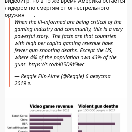
видеоигр, но в то же время Америка остается
лидером по смертям от огнестрельного
оружия
.
When the ill-informed are being critical of the
gaming industry and community, this is a very
powerful story. The facts are that countries
with high per capita gaming revenue have
fewer gun-shooting deaths. Except the US,
where 4% of the population own 43% of the
guns.
https://t.co/bKi5D9Y9wc
— Reggie Fils-Aime (@Reggie)
6 августа
2019 г.