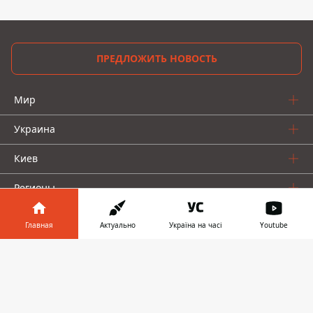
ПРЕДЛОЖИТЬ НОВОСТЬ
Мир
Украина
Киев
Регионы
Деньги
Главная
Актуально
Україна на часі
Youtube
Шоу-биз
Информатор в
Скачать
телефоне
👉
Жизнь
О нас