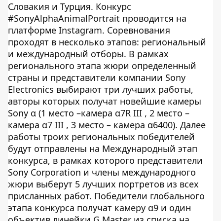
Словакия и Турция. Конкурс
#SonyAlphaAnimalPortrait проводится на
платформе Instagram. Соревнования
проходят в несколько этапов: региональный
и международный отборы. В рамках
регионального этапа жюри определенный
страны и представители компании Sony
Electronics выбирают три лучших работы,
авторы которых получат новейшие камеры
Sony α (1 место –камера α7R III , 2 место –
камера α7 III , 3 место – камера α6400). Далее
работы троих региональных победителей
будут отправлены на Международный этап
конкурса, в рамках которого представители
Sony Corporation и члены международного
жюри выберут 5 лучших портретов из всех
присланных работ. Победители глобального
этапа конкурса получат камеру α9 и один
объектив линейки G Master из списка на