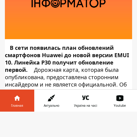
В сети появилась план обновлений
смартфонов Huawei до новой версии EMUI
10. Линейка P30 получит обновление
первой.
Дорожная карта, которая была
опубликована, предоставлена сторонним
инсайдером и не является официальной. Об
этом сообщает
Информатор Tech
,
ссылаясь на
IT Home
. Согласно
опубликованной информации, владельцы
Главная
Актуально
Україна на часі
Youtube
Huawei P30 и P30 Pro смогут опробовать
Информатор в
финальную версию EMUI 10 в ноябре 2019
Скачать
телефоне
👉
года. В декабре обновление получат Mate 20,
Mate 20 Pro, Mate 20 RS и Mate 20X (4G), а