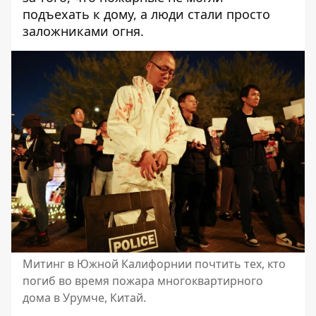
подъехать к дому, а люди стали просто
заложниками огня.
Митинг в Южной Калифорнии почтить тех, кто
погиб во время пожара многоквартирного
дома в Урумче, Китай.