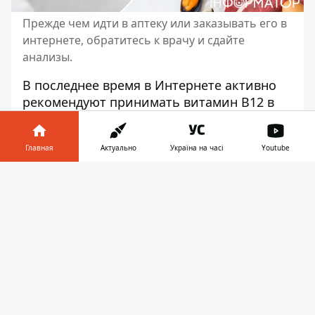
Прежде чем идти в аптеку или заказывать его в
интернете, обратитесь к врачу и сдайте
анализы.
В последнее время в Интернете активно
рекомендуют принимать витамин
В12 в
виде добавок. В качестве мотивации
блоггеры, диетологи и инфлюэнсеры
Главная
Актуально
Україна на часі
Youtube
заявляют, что
он поможет улучшить
психологическое состояние и память
, а
Информатор в
Скачать
еще положительно повлияет на состояние
телефоне
👉
кожи и волос. Но они забывают добавить,
что не всем можно принимать витамин
В12 в качестве добавки и обычных
продуктов, в которых он содержится,
достаточно.
Издание IFLScience
разбиралось,