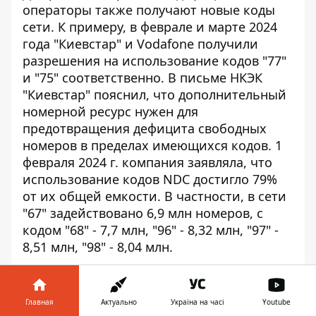
операторы также получают новые коды
сети. К примеру, в феврале и марте 2024
года "Киевстар" и Vodafone
получили
разрешения
на использование кодов "77"
и "75" соответственно. В письме НКЭК
"Киевстар" пояснил, что
дополнительный
номерной ресурс
нужен для
предотвращения дефицита свободных
номеров в пределах имеющихся кодов. 1
февраля 2024 г. компания заявляла, что
использование кодов NDC достигло 79%
от их общей емкости. В частности, в сети
"67" задействовано 6,9 млн номеров, с
кодом "68" - 7,7 млн, "96" - 8,32 млн, "97" -
8,51 млн, "98" - 8,04 млн.
Высокий уровень использования ресурса
обусловил сокращение сроков, после
Главная
Актуально
Україна на часі
Youtube
которых высвободившиеся номера