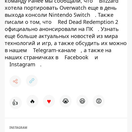
команду Ранее мы сообщали, что
Blizzard
хотела портировать Overwatch еще в день
выхода консоли Nintendo Switch
. Также
писали о том, что
Red Dead Redemption 2
официально анонсировали на ПК
. Узнать
еще больше актуальных новостей из мира
технологий и игр, а также обсудить их можно
в нашем
Telegram-канале
, а также на
наших страничках в
Facebook
и
Instagram
.
♥
🔥
😭
😆
😡
👍
INSTAGRAM