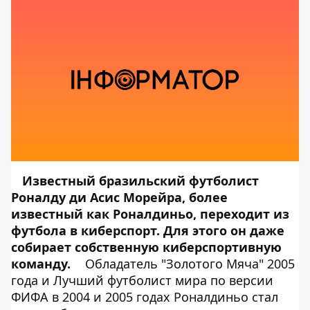
Известный бразильский футболист
Роналду ди Асис Морейра, более
известный как Роналдиньо, переходит из
футбола в киберспорт. Для этого он даже
собирает собственную киберспортивную
команду.
Обладатель "Золотого Мяча" 2005
года и Лучший футболист мира по версии
ФИФА в 2004 и 2005 годах Роналдиньо стал