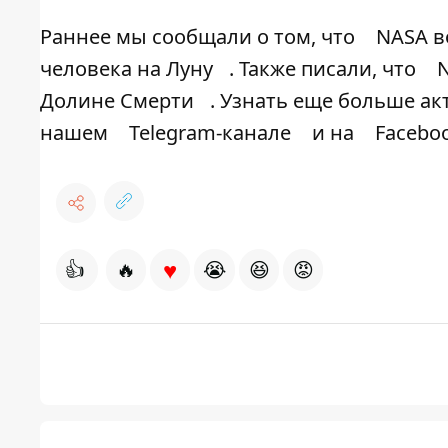
Раннее мы сообщали о том, что
NASA в
человека на Луну
. Также писали, что
Долине Смерти
. Узнать еще больше ак
нашем
Telegram-канале
и на
Facebo
♥
👍
🔥
😭
😆
😡