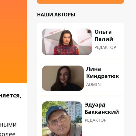
НАШИ АВТОРЫ
Ольга
Палий
РЕДАКТОР
Лина
Киндратюк
ADMIN
няется,
Эдуард
Бакканский
РЕДАКТОР
тными
более