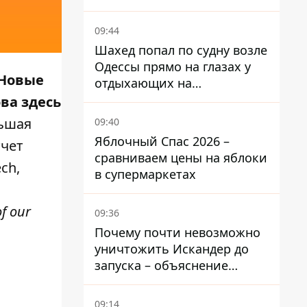
09:44
Шахед попал по судну возле
Одессы прямо на глазах у
 Новые
отдыхающих на
переполненном пляже
ва здесь
ьшая
09:40
Яблочный Спас 2026 –
тчет
сравниваем цены на яблоки
ech
,
в супермаркетах
f our
09:36
Почему почти невозможно
уничтожить Искандер до
запуска – объяснение
Флеша
09:14