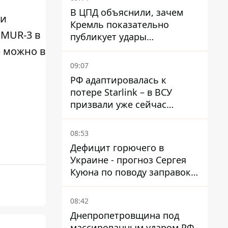
В ЦПД объяснили, зачем
ки
Кремль показательно
EMUR-3 в
публикует удары
баллистики по Киеву
р можно в
09:07
РФ адаптировалась к
потере Starlink – в ВСУ
призвали уже сейчас
создавать РЭБ против
новой угрозы
08:53
Дефицит горючего в
Украине - прогноз Сергея
Куюна по поводу заправок и
очередей
08:42
Днепропетровщина под
массированным ударом РФ -