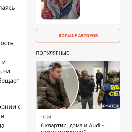
лаясь
БОЛЬШЕ АВТОРОВ
ность
ПОПУЛЯРНЫЕ
 и
ь на
обещает
орнии
с
 и
10:24
на
6 квартир, дома и Audi –