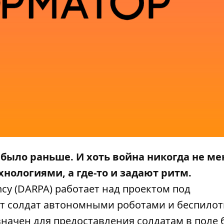
 было раньше. И хоть война никогда не ме
хнологиями, а где-то и задают ритм.
ncy (DARPA) работает над проектом под
ет солдат автономными роботами и беспило
начен для предоставления солдатам в поле 