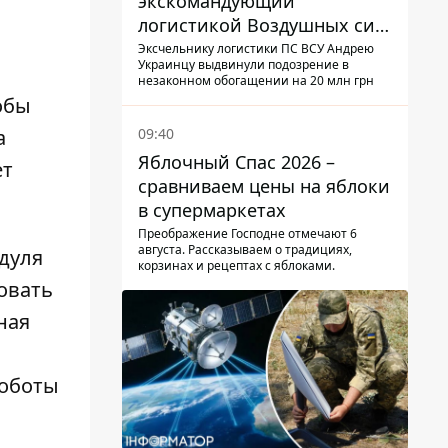
экскомандующий
логистикой Воздушных сил
ВСУ получил новое
Эксчельнику логистики ПС ВСУ Андрею
Украинцу выдвинули подозрение в
подозрение
незаконном обогащении на 20 млн грн
обы
09:40
а
Яблочный Спас 2026 –
ет
сравниваем цены на яблоки
в супермаркетах
Преображение Господне отмечают 6
августа. Рассказываем о традициях,
одуля
корзинах и рецептах с яблоками.
овать
ная
роботы