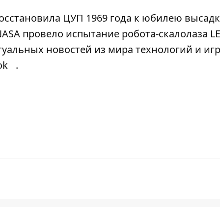
осстановила ЦУП 1969 года к юбилею высад
NASA провело испытание робота-скалолаза L
туальных новостей из мира технологий и иг
ok
.