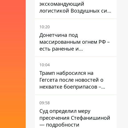
экскомандующий
логистикой Воздушных сил
ВСУ получил новое
подозрение
10:20
Донетчина под
массированным огнем РФ –
есть раненые и
масштабные разрушения
10:04
Трамп набросился на
Гегсета после новостей о
нехватке боеприпасов –
требовал объяснений
09:58
Суд определил меру
пресечения Стефанишиной
— подробности