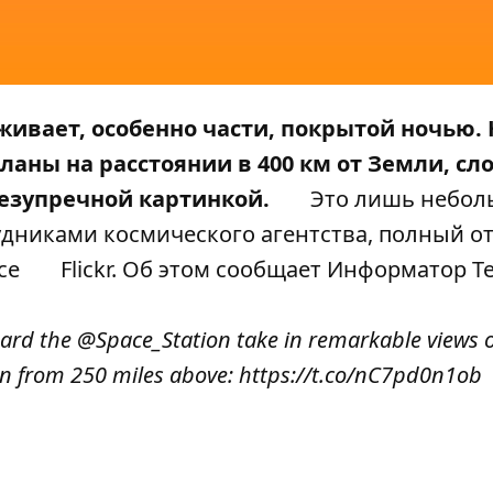
живает, особенно части, покрытой ночью.
аны на расстоянии в 400 км от Земли, сло
безупречной картинкой.
Это лишь небол
удниками космического агентства, полный о
се
Flickr
. Об этом сообщает
Информатор T
oard the
@Space_Station
take in remarkable views o
een from 250 miles above:
https://t.co/nC7pd0n1ob