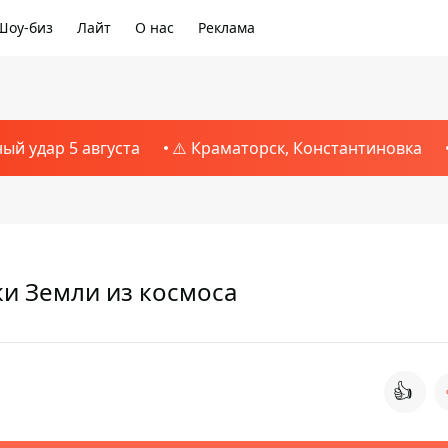
Шоу-биз
Лайт
О нас
Реклама
ный удар 5 августа
⚠️ Краматорск, Константиновка
и Земли из космоса
👍