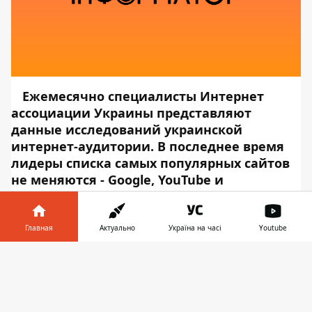
Ежемесячно специалисты Интернет
ассоциации Украины представляют
данные исследований украинской
интернет-аудитории. В последнее время
лидеры списка самых популярных сайтов
не меняются - Google, YouTube и
Facebook.
Но также из списка не
пропадают российские сайты, которые, на
секундочку, входят в ТОП-25 самых
Главная
Актуально
Україна на часі
Youtube
посещаемый сайтов.
Об этом сообщает
Информатор в
Информатор Tech
, ссылаясь на
Скачать
телефоне
👉
Интернет ассоциацию Украины
.
Каждый раз
исследование выполняется