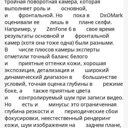
тройная поворотная камера, которая
выполняет роль и
основной,
и
фронтальной. Но
пока в
DxOMark
оценивали ее
лишь в
плане селфи.
Например, у
ZenFone 6 в
свое время
результаты основной и
фронтальной
камер (хотя она тоже одна) были разными.
В
числе плюсов камеры эксперты
отметили точный баланс белого
и
приятные оттенки кожи, хорошая
экспозиция, детализация и
широкий
динамический диапазон в
большинстве
условий, точная оценка глубины в
режиме
боке, а
также приятные цвета
и
контролируемый шум при записи видео.
Но
есть и
минусы: это ограниченная
глубина резкости и
периодические сбои
фокусировки, неестественный рендеринг
кожи, шум изображения на
заднем плане,