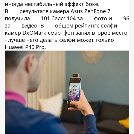
иногда нестабильный эффект боке.
В
результате камера Asus ZenFone 7
получила
101 балл: 104 за
фото и
96
за
видео. В
общем рейтинге селфи-
камер DxOMark смартфон занял второе место
- лучше него делать селфи может только
Huawei P40 Pro.