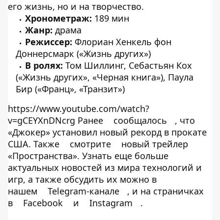
его жизнь, но и на творчество.
Хронометраж:
189 мин
Жанр:
драма
Режиссер:
Флориан Хенкель фон
Доннерсмарк («Жизнь других»)
В ролях:
Том Шиллинг, Себастьян Кох
(«Жизнь других», «Черная книга»), Паула
Бир («Франц», «Транзит»)
https://www.youtube.com/watch?
v=gCEYXnDNcrg Ранее
сообщалось
, что
«Джокер» установил новый рекорд в прокате
США. Также
смотрите
новый трейлер
«Пространства». Узнать еще больше
актуальных новостей из мира технологий и
игр, а также обсудить их можно в
нашем
Telegram-канале
, и на страничках
в
Facebook
и
Instagram
.