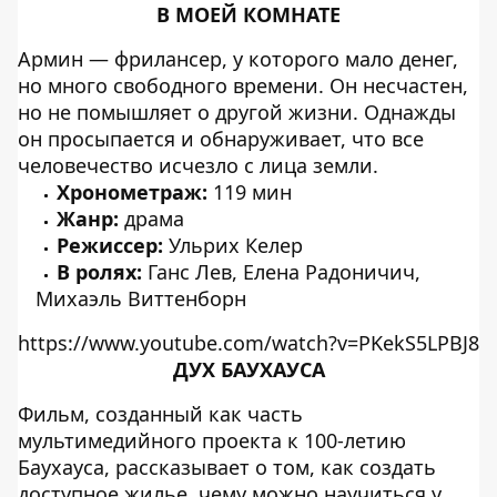
В МОЕЙ КОМНАТЕ
Армин — фрилансер, у которого мало денег,
но много свободного времени. Он несчастен,
но не помышляет о другой жизни. Однажды
он просыпается и обнаруживает, что все
человечество исчезло с лица земли.
Хронометраж:
119 мин
Жанр:
драма
Режиссер:
Ульрих Келер
В ролях:
Ганс Лев, Елена Радоничич,
Михаэль Виттенборн
https://www.youtube.com/watch?v=PKekS5LPBJ8
ДУХ БАУХАУСА
Фильм, созданный как часть
мультимедийного проекта к 100-летию
Баухауса, рассказывает о том, как создать
доступное жилье, чему можно научиться у