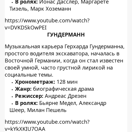
В ролях:
Йонас Дасслер, Маргарете
Тизель, Марк Хоземанн
https://www.youtube.com/watch?
v=DVKDSkOwPEI
ГУНДЕРМАНН
Музыкальная карьера Герхарда Гундерманна,
простого водителя экскаватора, началась в
Восточной Германии, когда он стал известен
своей умной, часто грустной лирикой на
социальные темы.
Хронометраж:
128 мин
Жанр:
биографическая драма
Режиссер:
Андреас Дрезен
В ролях:
Бьярне Медел, Александр
Шеер, Милан Пешель
https://www.youtube.com/watch?
v=kYkXKIU7OAA