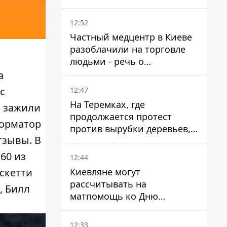
атаки на Добропольском
направлении
12:52
Частный медцентр в Киеве
разоблачили на торговле
людьми - речь о
суррогатном материнстве
а
с
12:47
На Теремках, где
и зажили
продолжается протест
орматор
против вырубки деревьев,
тзывы. В
произошла стычка со
спецназом полиции
60 из
12:44
Киевляне могут
скетти
рассчитывать на
, Билл
матпомощь ко Дню
независимости - кому ее
дадут
12:33