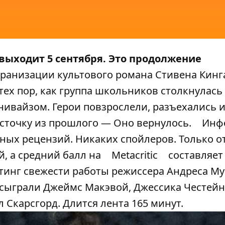
выходит 5 сентября. Это продолжение
кранизации культового романа Стивена Кинг
 тех пор, как группа школьников столкнулась 
вайзом. Герои повзрослели, разъехались 
есточку из прошлого — Оно вернулось.
Инф
ных рецензий. Никаких спойлеров. Только о
, а средний балл на
Metacritic
составляет 
тинг свежести работы режиссера Андреса Му
 сыграли Джеймс Макэвой, Джессика Честейн
 Скарсгорд. Длится лента 165 минут.