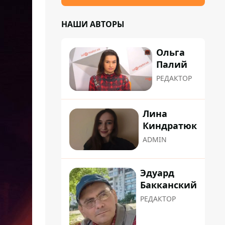
НАШИ АВТОРЫ
Ольга
Палий
РЕДАКТОР
Лина
Киндратюк
ADMIN
Эдуард
Бакканский
РЕДАКТОР