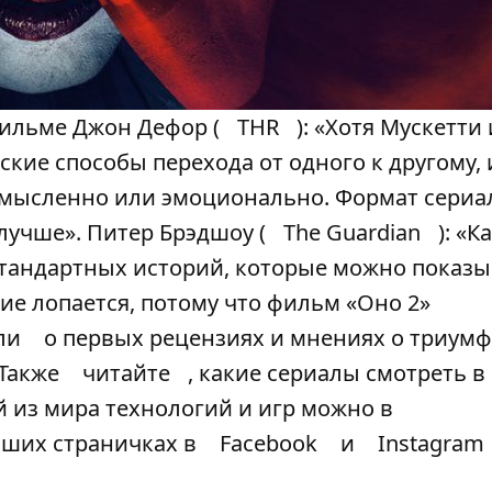
ильме Джон Дефор (
THR
): «Хотя Мускетти
кие способы перехода от одного к другому,
осмысленно или эмоционально. Формат сериа
учше». Питер Брэдшоу (
The Guardian
): «К
стандартных историй, которые можно показы
ие лопается, потому что фильм «Оно 2»
ли
о первых рецензиях и мнениях о триумф
 Также
читайте
, какие сериалы смотреть в
 из мира технологий и игр можно в
наших страничках в
Facebook
и
Instagram