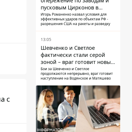
опережение по заводам и
пусковым Цирконов в
России
Игорь Романенко назвал условия для
эффективных ударов по объектам РФ -
разрешения США на ракеты и разведку
13:05
Шевченко и Светлое
фактически стали серой
зоной – враг готовит новые
атаки на Добропольском
Бои за Шевченко и Светлое
продолжаются непрерывно, враг готовит
направлении
наступление на Водянское и Матяшево
а с