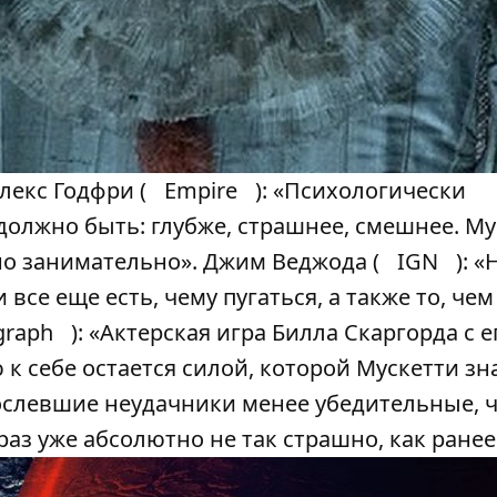
лекс Годфри (
Empire
): «Психологически
 должно быть: глубже, страшнее, смешнее. М
но занимательно». Джим Веджода (
IGN
): 
все еще есть, чему пугаться, а также то, чем
graph
): «Актерская игра Билла Скаргорда с 
к себе остается силой, которой Мускетти зна
ослевшие неудачники менее убедительные, ч
 раз уже абсолютно не так страшно, как ранее