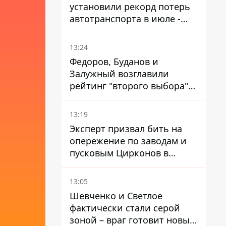
установили рекорд потерь
автотранспорта в июле -
почти 14 тысяч единиц
13:24
Федоров, Буданов и
Залужный возглавили
рейтинг "второго выбора"
украинцев - опрос показал
альтернативные симпатии
13:19
Эксперт призвал бить на
опережение по заводам и
пусковым Цирконов в
России
13:05
Шевченко и Светлое
фактически стали серой
зоной – враг готовит новые