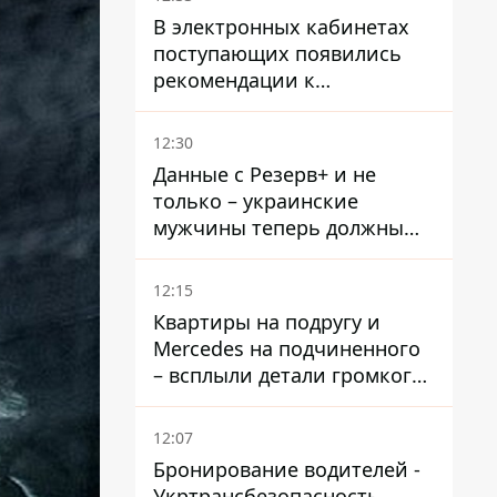
В электронных кабинетах
поступающих появились
рекомендации к
зачислению на бакалавриат
и в магистратуру – что
12:30
нужно успеть до 11 августа
Данные с Резерв+ и не
только – украинские
мужчины теперь должны
доказать непригодность к
службе, чтобы получить
12:15
временную защиту ЕС
Квартиры на подругу и
Mercedes на подчиненного
– всплыли детали громкого
дела НАБУ против
Стефанишиной
12:07
Бронирование водителей -
Укртрансбезопасность