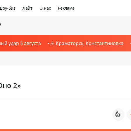
Шоу-биз
Лайт
О нас
Реклама
9
ный удар 5 августа
⚠️ Краматорск, Константиновка
Оно 2»
👍