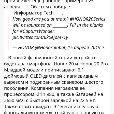
произойдет еще раньше - примерно 25
апреля.
Об этом сообщает
Информатор Tech
.
How good are you at math?
#HONOR20Series
will be launched on ________! Fill in the blanks
for
#CaptureWonder
.
pic.twitter.com/6k0ejoMY1y
— HONOR (@Honorglobal)
15 апреля 2019 г.
В новой флагманской серии устройств
будет два смартфона: Honor 20 и Honor 20 Pro.
Младшей модели приписывают 6.1-
дюймовый OLED-дисплей с каплевидным
вырезом и подэкранным сканером шестого
поколения. Компания наградила ее
процессором Kirin 980, а также батареей на
3650 мАч с быстрой зарядкой на 22.5 Вт.
Также стоит ожидать 32-мегапиксельную
фронтальную камеру, тройную основную на