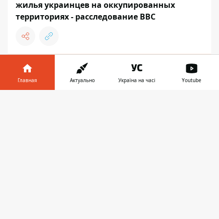
жилья украинцев на оккупированных
территориях - расследование BBC
14:27
Один человек погиб: враг атаковал
Главная
Актуально
Україна на часі
Youtube
Никополь, сгорел рейсовый автобус
Информатор в
Скачать
телефоне
👉
УКРАИНА