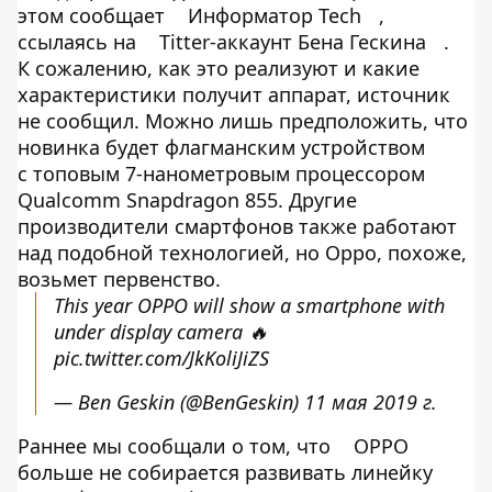
этом сообщает
Информатор Tech
,
ссылаясь на
Titter-аккаунт Бена Гескина
.
К сожалению, как это реализуют и какие
характеристики получит аппарат, источник
не сообщил. Можно лишь предположить, что
новинка будет флагманским устройством
с топовым 7-нанометровым процессором
Qualcomm Snapdragon 855. Другие
производители смартфонов также работают
над подобной технологией, но Oppo, похоже,
возьмет первенство.
This year OPPO will show a smartphone with
under display camera 🔥
pic.twitter.com/JkKoliJiZS
— Ben Geskin (@BenGeskin)
11 мая 2019 г.
Раннее мы сообщали о том, что
OPPO
больше не собирается развивать линейку