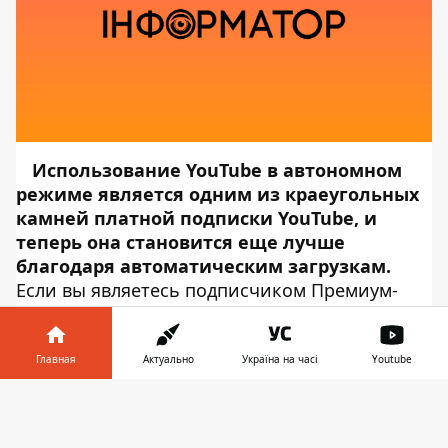
Использование YouTube в автономном
режиме является одним из краеугольных
камней платной подписки YouTube, и
теперь она становится еще лучше
благодаря автоматическим загрузкам.
Если вы являетесь подписчиком Премиум-
аккаунта, то, вы можете увидеть новый
баннер, предлагающий загрузить ваши
любимые темы. Перейдя в раздел «Загрузки»,
Главная
Актуально
Україна на часі
Youtube
вы сможете выбрать различные каналы и
Информатор в
темы для сохранения и/или просмотра в
Скачать
телефоне
👉
автономном режиме. В меню будет показано,