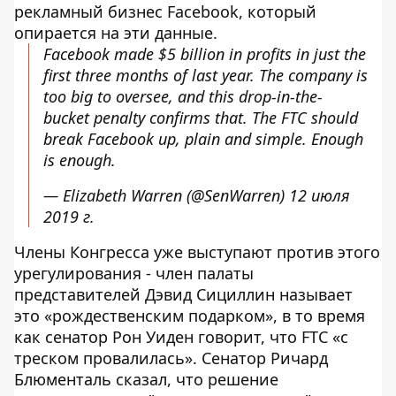
рекламный бизнес Facebook, который
опирается на эти данные.
Facebook made $5 billion in profits in just the
first three months of last year. The company is
too big to oversee, and this drop-in-the-
bucket penalty confirms that. The FTC should
break Facebook up, plain and simple. Enough
is enough.
— Elizabeth Warren (@SenWarren)
12 июля
2019 г.
Члены Конгресса уже выступают против этого
урегулирования - член палаты
представителей Дэвид Сициллин называет
это «рождественским подарком», в то время
как сенатор Рон Уиден говорит, что FTC «с
треском провалилась». Сенатор Ричард
Блюменталь сказал, что решение