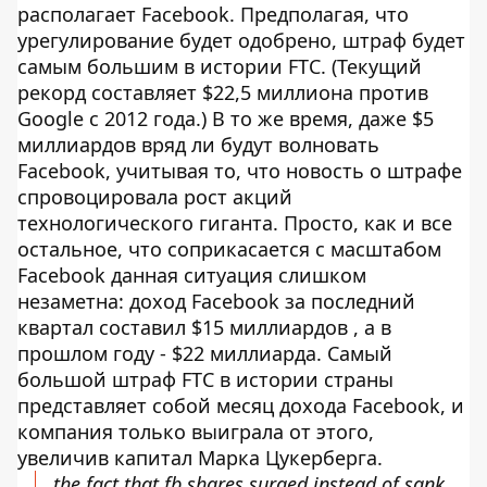
располагает Facebook. Предполагая, что
урегулирование будет одобрено, штраф будет
самым большим в истории FTC. (Текущий
рекорд составляет $22,5 миллиона против
Google с 2012 года.) В то же время, даже $5
миллиардов вряд ли будут волновать
Facebook, учитывая то, что новость о штрафе
спровоцировала рост акций
технологического гиганта. Просто, как и все
остальное, что соприкасается с масштабом
Facebook данная ситуация слишком
незаметна: доход Facebook за последний
квартал составил $15 миллиардов , а в
прошлом году - $22 миллиарда. Самый
большой штраф FTC в истории страны
представляет собой месяц дохода Facebook, и
компания только выиграла от этого,
увеличив капитал Марка Цукерберга.
the fact that fb shares surged instead of sank