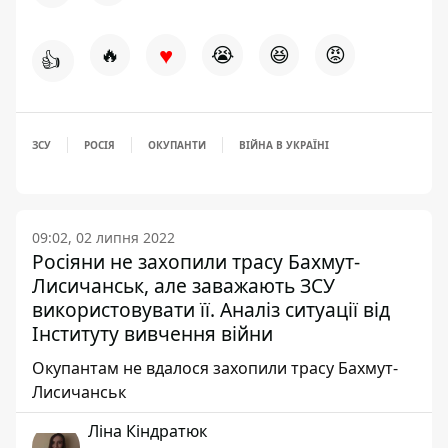
♥
🔥
😭
😆
😡
👍
ЗСУ
РОСІЯ
ОКУПАНТИ
ВІЙНА В УКРАЇНІ
09:02, 02 липня 2022
Росіяни не захопили трасу Бахмут-
Лисичанськ, але заважають ЗСУ
використовувати її. Аналіз ситуації від
Інституту вивчення війни
Окупантам не вдалося захопили трасу Бахмут-
Лисичанськ
Ліна Кіндратюк