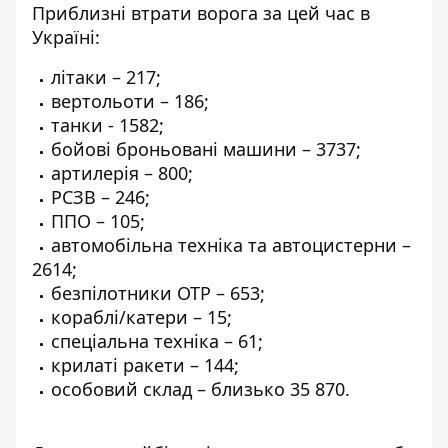
Приблизні втрати ворога за цей час в
Україні:
літаки – 217;
вертольоти – 186;
танки - 1582;
бойові броньовані машини – 3737;
артилерія – 800;
РСЗВ – 246;
ППО – 105;
автомобільна техніка та автоцистерни –
2614;
безпілотники ОТР – 653;
кораблі/катери – 15;
спеціальна техніка – 61;
крилаті ракети – 144;
особовий склад – близько 35 870.