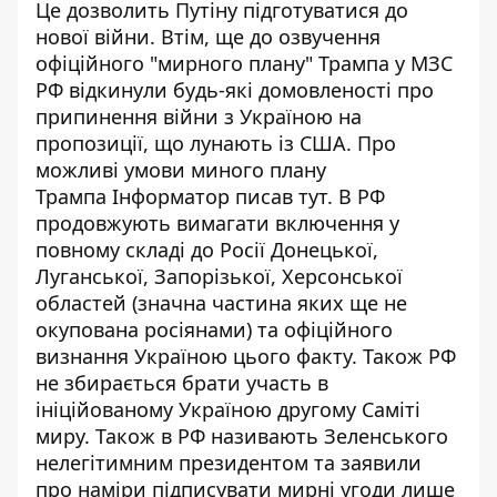
Це дозволить Путіну підготуватися до
нової війни. Втім, ще до озвучення
офіційного "мирного плану" Трампа
у МЗС
РФ відкинули будь-які домовленості
про
припинення війни з Україною на
пропозиції, що лунають із США. Про
можливі умови миного плану
Трампа
Інформатор писав тут
. В РФ
продовжують вимагати включення у
повному складі до Росії
Донецької,
Луганської, Запорізької, Херсонської
областей
(значна частина яких ще не
окупована росіянами) та офіційного
визнання Україною цього факту. Також РФ
не збирається брати участь в
ініційованому Україною другому Саміті
миру. Також в РФ називають Зеленського
нелегітимним президентом та заявили
про наміри підписувати мирні угоди лише