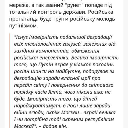
мережа, а так званий "рунет" попаде під
тотальний контроль держави. Російська
пропаганда буде труїти російську молодь
путінізмом.
"Існує імовірність подальшої деградації
всіх технологічних галузей, залежних від
західних компонентів, обмеження
російської енергетики. Велика імовірність
того, що Путін вкрав у кількох поколінь
росіян шанси на майбутнє, подарував їм
деградацію заради власної мрії про
переділ світу і повернення до світового
порядку часів Ялти, чого ніколи вже не
буде. Імовірність того, що дітей
народжуватимуть в Росії лише заради
війни всюди, окрім Москви - вкрай велика.
І чи потрібна тоді окремим республікам
Москва?", – додав він.