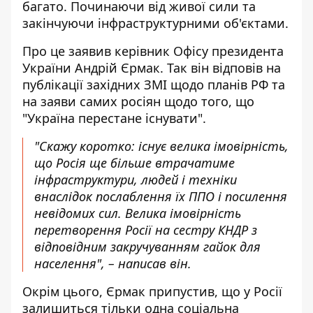
багато
. Починаючи від живої сили та
закінчуючи інфраструктурними об'єктами.
Про це заявив керівник Офісу президента
України Андрій Єрмак. Так він відповів на
публікації західних ЗМІ щодо
планів РФ
та
на заяви самих росіян щодо того, що
"Україна перестане існувати".
"Скажу коротко: існує велика імовірність,
що Росія ще більше втрачатиме
інфраструктури, людей і техніки
внаслідок послаблення їх ППО і посилення
невідомих сил. Велика імовірність
перетворення Росії на сестру КНДР з
відповідним закручуванням гайок для
населення", – написав він.
Окрім цього, Єрмак припустив, що у Росії
залишиться тільки одна соціальна