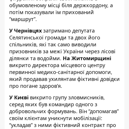
обумовленому місці біля держкордону, а
потім показували їм прихований
“маршрут”.
У Чернівцях
затримано депутата
Селятинської громади та двох його
спільників, які так само виводили
призовників за межі України через лісові
ділянки та водойми.
На Житомирщині
викрито директора місцевого центру
первинної медико-санітарної допомоги,
який продавав ухилянтам фіктивні довідки
про погане здоров’я.
У Києві
викрито групу зловмисників,
серед яких був командир одного з
добровольчих формувань. Він “допомагав”
своїм клієнтам уникнути мобілізації:
“укладав” з ними фіктивний контракт про