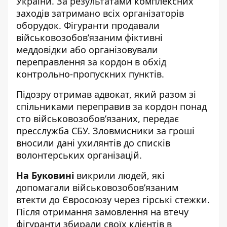
України. За результатами комплексних
заходів затримано всіх організаторів
оборудок. Фігуранти продавали
військовозобов’язаним фіктивні
меддовідки або організовували
переправлення за кордон в обхід
контрольно-пропускних пунктів.
Підозру
отримав адвокат
, який разом зі
спільниками переправив за кордон понад
сто військовозобов’язаних, передає
пресслужба СБУ. Зловмисники за гроші
вносили дані ухилянтів до списків
волонтерських організацій.
На Буковині
викрили людей, які
допомагали військовозобов’язаним
втекти до Євросоюзу через гірські стежки.
Після отримання замовлення на втечу
фігуранти збирали своїх клієнтів в