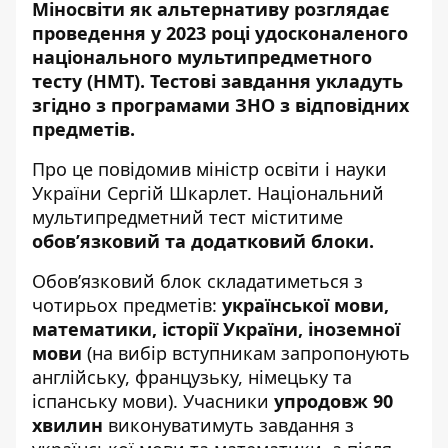
Міносвіти як альтернативу
розглядає
проведення у 2023 році удосконаленого
національного мультипредметного
тесту (НМТ). Тестові завдання укладуть
згідно з програмами ЗНО з відповідних
предметів.
Про це
повідомив
міністр освіти і науки
України Сергій Шкарлет. Національний
мультипредметний тест міститиме
обов’язковий та додатковий блоки.
Обов’язковий блок складатиметься з
чотирьох предметів:
української мови,
математики, історії України, іноземної
мови
(на вибір вступникам запропонують
англійську, французьку, німецьку та
іспанську мови). Учасники
упродовж 90
хвилин
виконуватимуть завдання з