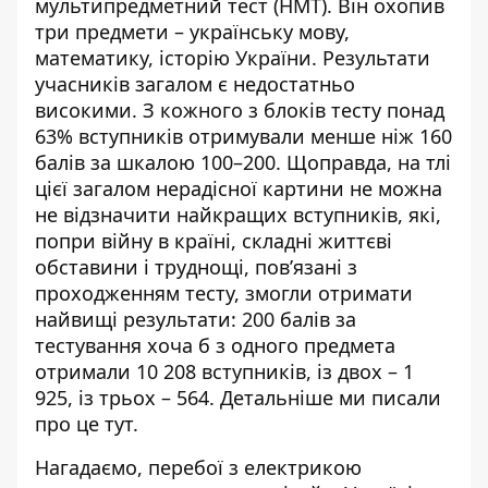
мультипредметний тест (НМТ). Він охопив
три предмети – українську мову,
математику, історію України. Результати
учасників загалом є недостатньо
високими. З кожного з блоків тесту понад
63% вступників отримували менше ніж 160
балів за шкалою 100–200. Щоправда, на тлі
цієї загалом нерадісної картини не можна
не відзначити найкращих
вступників
, які,
попри війну в країні, складні життєві
обставини і труднощі, пов’язані з
проходженням тесту, змогли отримати
найвищі результати: 200 балів за
тестування хоча б з одного предмета
отримали 10 208 вступників, із двох – 1
925, із трьох – 564. Детальніше ми писали
про це
тут
.
Нагадаємо, перебої
з електрикою