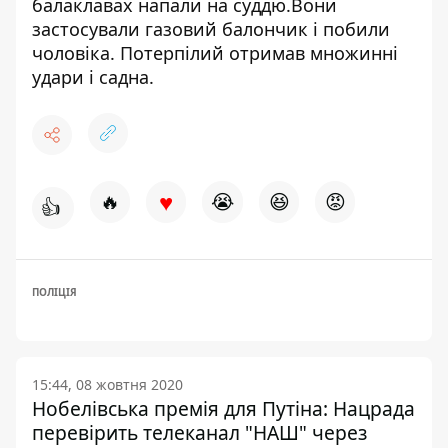
балаклавах напали на суддю
.Вони
застосували газовий балончик і побили
чоловіка. Потерпілий отримав множинні
удари і садна.
♥
🔥
😭
😆
😡
👍
ПОЛІЦІЯ
15:44, 08 жовтня 2020
Нобелівська премія для Путіна: Нацрада
перевірить телеканал "НАШ" через