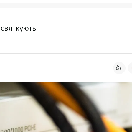
о святкують
👍