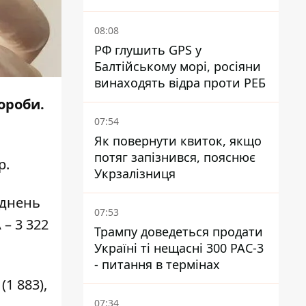
Епіцентру - суд виніс вирок
08:08
РФ глушить GPS у
Балтійському морі, росіяни
винаходять відра проти РЕБ
ороби.
07:54
Як повернути квиток, якщо
потяг запізнився, пояснює
р
.
Укрзалізниця
аднень
07:53
– 3 322
Трампу доведеться продати
Україні ті нещасні 300 PAC-3
- питання в термінах
1 883),
07:34