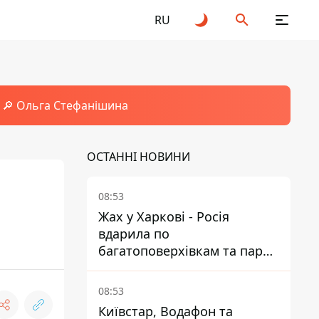
RU
🔎 Ольга Стефанішина
ОСТАННІ НОВИНИ
08:53
Жах у Харкові - Росія
вдарила по
багатоповерхівкам та парку,
є загиблі та поранені
08:53
Київстар, Водафон та