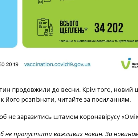
нтин
продовжили
до весни. Крім того, новий
як його розпізнати, читайте за
посиланням
.
щоб
не заразитись штамом коронавірусу
«Омік
об не пропустити важливих новин. За новина