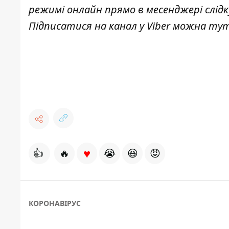
режимі онлайн прямо в месенджері слід
Підписатися на канал у Viber можна
ту
♥
👍
🔥
😭
😆
😡
КОРОНАВІРУС