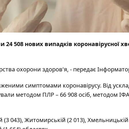
ли 24 508 нових випадків коронавірусної хв
рства охорони здоров'я, - передає
Інформато
раженими симптомами коронавірусу. Від ускл
вали методом ПЛР – 66 908 осіб, методом ІФА 
(3 043), Житомирській (2 013), Хмельницькій (