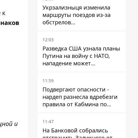
Укрзализныця изменила
 к
маршруты поездов из-за
знаков
обстрелов
Днепропетровщины,
Харьковщины и Запорожья
12:03
Разведка США узнала планы
Путина на войну с НАТО,
нападение может
произойти осенью – в WSJ
раскрыли детали
11:59
Подвергают опасности -
нардеп разнесла вдребезги
правила от Кабмина по
хранению горючего
11:47
щной и
На Банковой собрались
отстранить Залужного от