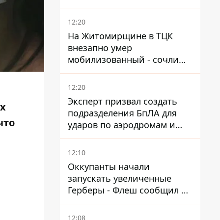
12:20
На Житомирщине в ТЦК
внезапно умер
мобилизованный - сочли
годным и сразу
остановилось сердце
12:20
Эксперт призвал создать
х
подразделения БпЛА для
что
ударов по аэродромам и
составам КАБ врага
12:10
Оккупанты начали
запускать увеличенные
Герберы - Флеш сообщил о
новой модификации дрона
12:08