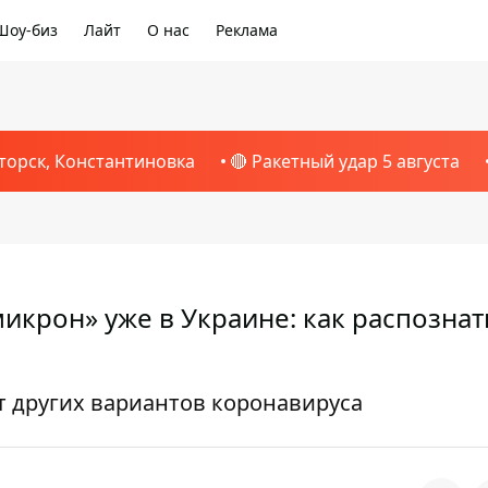
Шоу-биз
Лайт
О нас
Реклама
торск, Константиновка
🔴 Ракетный удар 5 августа
крон» уже в Украине: как распознат
 других вариантов коронавируса