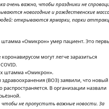
ка очень важно, чтобы праздники не спровоц
рываются новогодние и рождественские масс
людей: открываются ярмарки, парки аттракц
т штамма «Омикрон» умер пациент
. Это перв
 коронавирусом могут легче заразиться
 COVID
.
ах штамма «Омикрон»
.
 здравоохранения (ВОЗ) заявили, что
новый
о распространяется
. В организации назвали
рьёзной.
, чтобы не пропустить важные новости. За