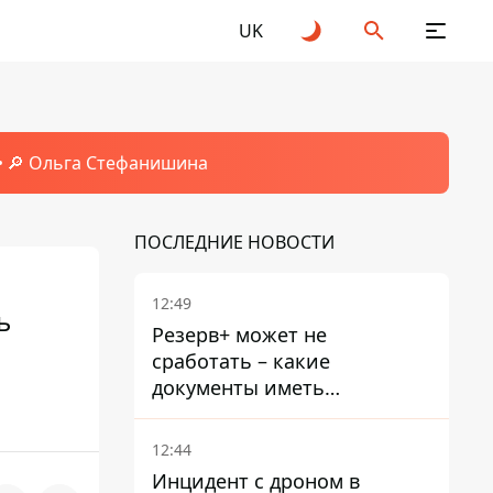
UK
🔎 Ольга Стефанишина
ПОСЛЕДНИЕ НОВОСТИ
12:49
ь
Резерв+ может не
сработать – какие
документы иметь
мужчинам, чтобы не
попасть в ТЦК
12:44
Инцидент с дроном в