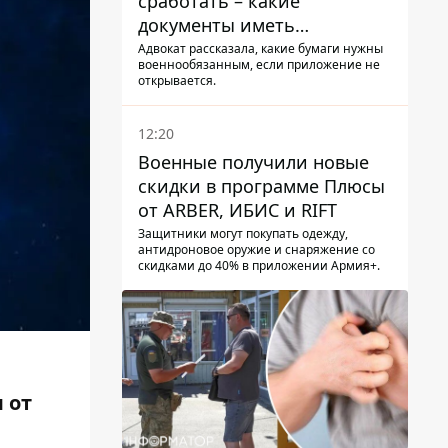
сработать – какие
документы иметь
мужчинам, чтобы не
Адвокат рассказала, какие бумаги нужны
военнообязанным, если приложение не
попасть в ТЦК
открывается.
12:20
Военные получили новые
скидки в программе Плюсы
от ARBER, ИБИС и RIFT
Защитники могут покупать одежду,
антидроновое оружие и снаряжение со
скидками до 40% в приложении Армия+.
 от