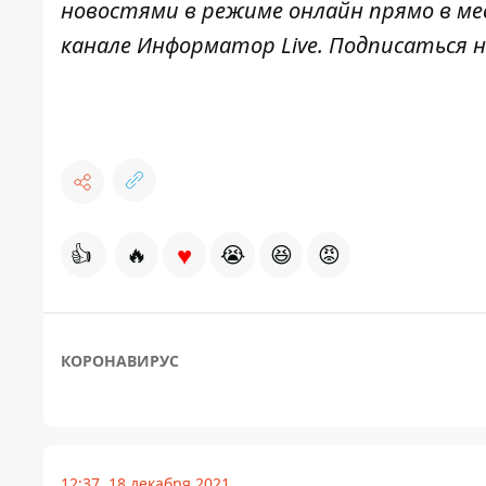
новостями в режиме онлайн прямо в ме
канале
Информатор Live
. Подписаться н
♥
👍
🔥
😭
😆
😡
КОРОНАВИРУС
12:37, 18 декабря 2021