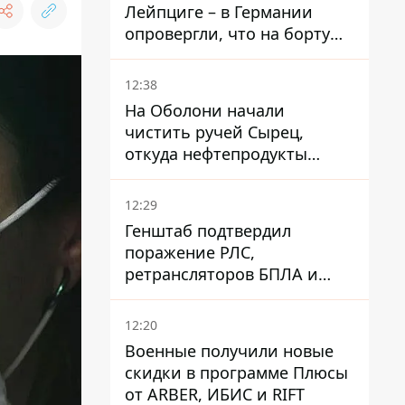
Лейпциге – в Германии
опровергли, что на борту
украинского самолета были
оружие и боеприпасы
12:38
На Оболони начали
чистить ручей Сырец,
откуда нефтепродукты
попадали в озера
12:29
Генштаб подтвердил
поражение РЛС,
ретрансляторов БПЛА и
других военных объектов
РФ в Крыму и на юге
12:20
Военные получили новые
скидки в программе Плюсы
от ARBER, ИБИС и RIFT