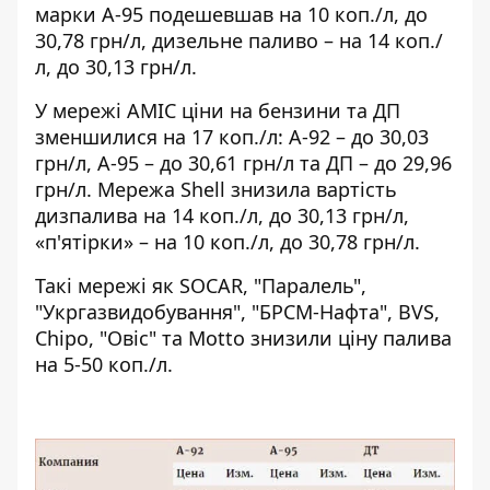
марки А-95 подешевшав на 10 коп./л, до
30,78 грн/л, дизельне паливо – на 14 коп./
л, до 30,13 грн/л.
У мережі AMIC ціни на бензини та ДП
зменшилися на 17 коп./л: А-92 – до 30,03
грн/л, А-95 – до 30,61 грн/л та ДП – до 29,96
грн/л. Мережа Shell знизила вартість
дизпалива на 14 коп./л, до 30,13 грн/л,
«п'ятірки» – на 10 коп./л, до 30,78 грн/л.
Такі мережі як SOCAR, "Паралель",
"Укргазвидобування", "БРСМ-Нафта", BVS,
Chipo, "Овіс" та Motto знизили ціну палива
на 5-50 коп./л.