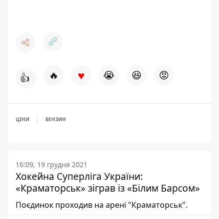
♥
🔥
😭
😆
😡
👍
ЦІНИ
БЕНЗИН
16:09, 19 грудня 2021
Хокейна Суперліга України:
«Краматорськ» зіграв із «Білим Барсом»
Поєдинок проходив на арені "Краматорськ".