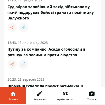
19:05, 11 грудня 2023
Суд обрав запобіжний захід військовому,
який подарував бойові гранати помічнику
Залужного
18:43, 15 листопада 2023
Путіну за компанію: Асада оголосили в
розшук за злочини проти людства
20:23, 28 вересня 2023
Вірменія схвалила проєкт ратифікації
Римського статуту і зробила заяву щодо
ордеру на арешт путіна
Головна
Актуально
Україна на часі
Youtube