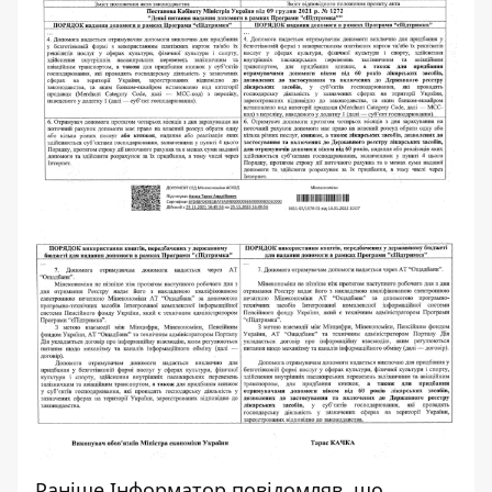
Раніше І
нформатор
повідомляв, що