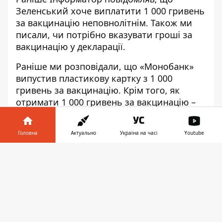
Зеленський хоче виплатити
1 000 гривень
за вакцинацію неповнолітнім
. Також ми
писали,
чи потрібно вказувати гроші за
вакцинацію у декларації
.
Раніше ми розповідали, що
«Монобанк»
випустив пластикову картку з 1 000
гривень
за вакцинацію. Крім того,
як
отримати 1 000 гривень за вакцинацію
–
повна інструкція.
Інформатор писав, що в Україні
змінили
Головна
Актуально
Україна на часі
Youtube
термін дії COVID-сертифікатів
.
Інформатор у
Завантажити
Підписуйтесь на наш
Telegram-канал
, щоб
телефоні
👉
не пропустити важливих новин. За
новинами в режимі онлайн прямо в
месенджері слідкуйте на нашому Telegram-
каналі
Інформатор Live
. Підписатися на