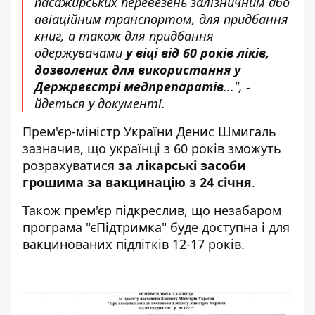
пасажирських перевезень залізничним або
авіаційним транспортом, для придбання
книг, а також для придбання
одержувачами
у віці від 60 років ліків,
дозволених для використання у
Держреєстрі медпрепаратів
...", -
йдеться у документі.
Прем'єр-міністр України Денис Шмигаль
зазначив
, що українці з 60 років зможуть
розрахуватися
за лікарські засоби
грошима за вакцинацію з 24 січня
.
Також прем'єр підкреслив, що незабаром
програма "
єПідтримка
" буде доступна і для
вакцинованих підлітків 12-17 років.