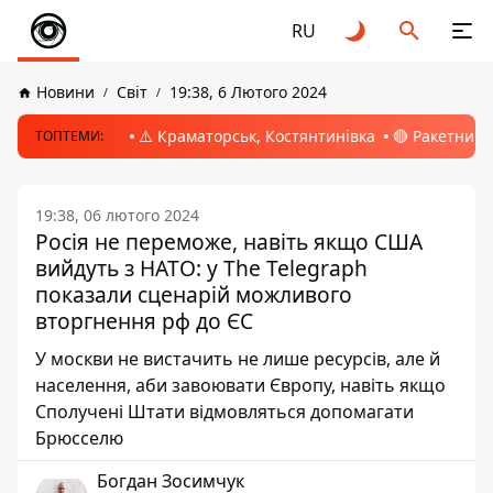
RU
Новини
Світ
19:38, 6 Лютого 2024
⚠️ Краматорськ, Костянтинівка
🔴 Ракетний 
ТОПТЕМИ:
19:38, 06 лютого 2024
Росія не переможе, навіть якщо США
вийдуть з НАТО: у The Telegraph
показали сценарій можливого
вторгнення рф до ЄС
У москви не вистачить не лише ресурсів, але й
населення, аби завоювати Європу, навіть якщо
Сполучені Штати відмовляться допомагати
Брюсселю
Богдан Зосимчук