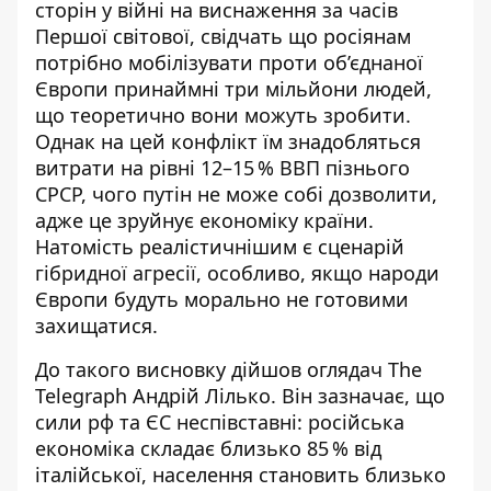
сторін у війні на виснаження за часів
Першої світової, свідчать що росіянам
потрібно мобілізувати проти об’єднаної
Європи принаймні три мільйони людей,
що теоретично вони можуть зробити.
Однак на цей конфлікт їм знадобляться
витрати на рівні 12–15 % ВВП пізнього
СРСР, чого путін не може собі дозволити,
адже це зруйнує економіку країни.
Натомість реалістичнішим є
сценарій
гібридної агресії
, особливо, якщо народи
Європи будуть морально не готовими
захищатися.
До такого висновку дійшов оглядач The
Telegraph Андрій Лілько. Він зазначає, що
сили рф та ЄС неспівставні
: російська
економіка складає близько 85 % від
італійської, населення становить близько