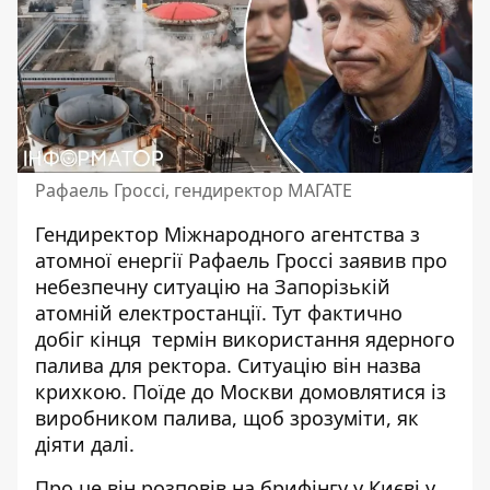
Рафаель Гроссі, гендиректор МАГАТЕ
Гендиректор Міжнародного агентства з
атомної енергії Рафаель Гроссі заявив про
небезпечну ситуацію на Запорізькій
атомній електростанції
. Тут фактично
добіг кінця термін використання ядерного
палива для ректора. Ситуацію він назва
крихкою. Поїде до Москви домовлятися із
виробником палива, щоб зрозуміти, як
діяти далі.
Про це він розповів
на брифінгу у Києві
у