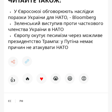
ЧИТАЙТЕ ТАКОЖ:
У Євросоюзі обговорюють наслідки
поразки України для НАТО, - Bloomberg
Зеленський виступив проти часткового
членства України в НАТО
Європу окутує песимізм через можливе
президентство Трампа: у Путіна немає
причин не атакувати НАТО
♥
🔥
😭
😆
😡
👍
ЄС
РФ