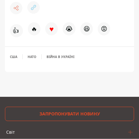
♥
🔥
😭
😆
😡
👍
США
НАТО
ВІЙНА В УКРАЇНІ
ЗАПРОПОНУВАТИ НОВИНУ
Світ