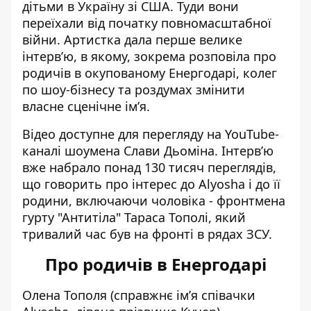
дітьми в Україну зі США. Туди вони
переїхали від початку повномасштабної
війни. Артистка дала перше
велике
інтерв’ю
, в якому, зокрема розповіла про
родичів в
окупованому Енергодарі
, колег
по шоу-бізнесу та роздумах змінити
власне сценічне ім’я.
Відео доступне для перегляду на
YouTube-
каналі
шоумена Слави Дьоміна. Інтерв’ю
вже набрало понад 130 тисяч переглядів,
що говорить про інтерес до Alyosha і до її
родини, включаючи чоловіка - фронтмена
гурту "Антитіла" Тараса Тополі, який
тривалий час був на фронті в рядах ЗСУ.
Про родичів в Енергодарі
Олена Тополя (справжнє ім’я співачки