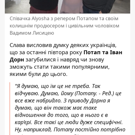
Співачка Alyosha з репером Потапом та своїм
колишнім продюсером і цивільним чоловіком
Вадимом Лисицею
Слава висловив думку деяких українців,
що за останні півтора року
Потап та Іван
Дорн
загубилися і навряд чи знову
зможуть стати такими популярними,
якими були до цього.
"Я думаю, що їм це не треба. Так
відчуваю. Думаю, йому (Потапу. - Ред.) це
все вже набридло. З приводу Дорна я
думаю, що він також має таке
відношення до того, що в нього є в
кар’єрі. Все такі це люди дуже специфічні.
Ну, наприклад, Потапу постійно потрібно