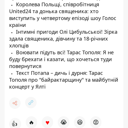
Королева Польщі, співробітниця
United24 та донька священика: хто
виступить у четвертому епізоді шоу Голос
країни
Інтимні пригоди Олі Цибульської! Зірка
здала священика, дівчину та 18-річних
хлопців
Воювати підуть всі! Тарас Тополя: Я не
буду брехати і казати, що хочеться туди
повернутися
Текст Потапа – дичь і дурня: Тарас
Тополя про "байрактарщину" та майбутній
концерт у Ялті
♥
🔥
😭
😆
😡
👍