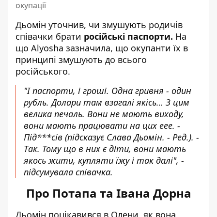
окупації
Дьомін уточнив, чи змушують родичів
співачки брати
російські паспорти.
На
що Alyosha зазначила, що окупанти їх в
принципі змушують до всього
російського.
"І паспорти, і гроші. Одна гривня - один
рубль. Долари там взагалі якісь… З цим
велика печаль. Вони не мають виходу,
вони мають працювати на цих еее. -
Під***сів (підсказує Слава Дьомін. - Ред.). -
Так. Тому що в них є діти, вони мають
якось жити, купляти їжу і так далі", -
підсумувала співачка.
Про Потапа та Івана Дорна
Дьомін поцікавився в Олени, як вона