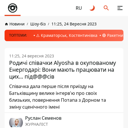
RU
Новини
Шоу-біз
11:25, 24 Вересня 2023
⚠️ Краматорськ, Костянтинівка
🔴 Ракетний 
ТОПТЕМИ:
11:25, 24 вересня 2023
Родичі співачки Alyosha в окупованому
Енергодарі: Вони мають працювати на
цих… під@@@сів
Співачка дала перше після приїзду на
Батьківщину велике інтерв'ю про своїх
близьких, повернення Потапа з Дорном та
зміну сценічного імені
Руслан Семенов
ЖУРНАЛІСТ