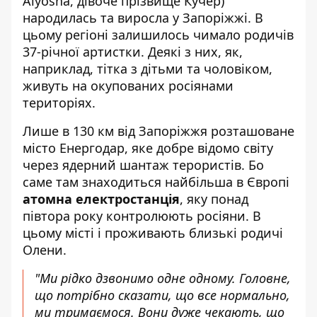
Alyosha, дівоче прізвище Кучер)
народилась та виросла у Запоріжжі. В
цьому регіоні залишилось чимало родичів
37-річної артистки. Деякі з них, як,
наприклад, тітка з дітьми та чоловіком,
живуть на окупованих росіянами
територіях.
Лише в 130 км від Запоріжжя розташоване
місто Енергодар, яке добре відомо світу
через ядерний шантаж терористів. Бо
саме там знаходиться найбільша в Європі
атомна електростанція
, яку понад
півтора року контролюють росіяни. В
цьому місті і проживають близькі родичі
Олени.
"Ми рідко дзвонимо одне одному. Головне,
що потрібно сказати, що все нормально,
ми тримаємося. Вони дуже чекають, що