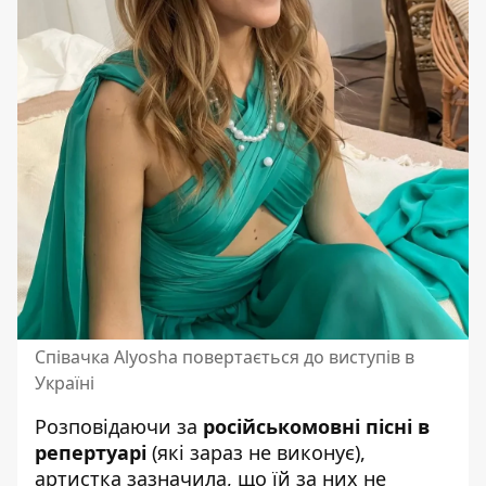
Співачка Alyosha повертається до виступів в
Україні
Розповідаючи за
російськомовні пісні в
репертуарі
(які зараз не виконує),
артистка зазначила, що їй за них не