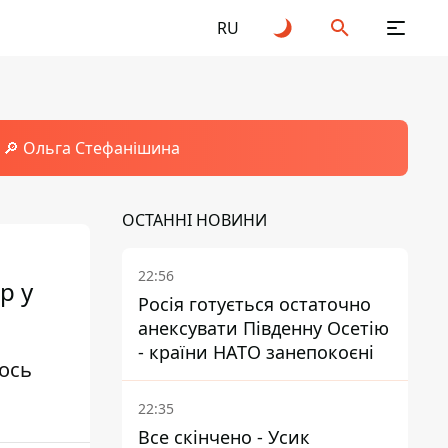
RU
🔎 Ольга Стефанішина
ОСТАННІ НОВИНИ
22:56
р у
Росія готується остаточно
анексувати Південну Осетію
- країни НАТО занепокоєні
тось
22:35
Все скінчено - Усик