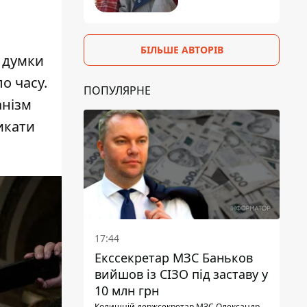
БІЛЬШЕ АВТОРІВ
ї думки
о часу.
ПОПУЛЯРНЕ
анізм
икати
17:44
Екссекретар МЗС Баньков
вийшов із СІЗО під заставу у
10 млн грн
Колишній держсекретар МЗС Олександр