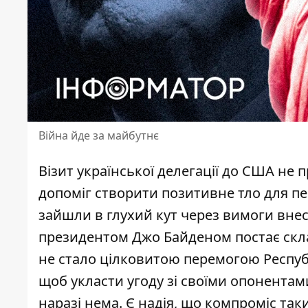
Війна йде за майбутнє
Візит української делегації до США не 
допоміг створити позитивне тло для п
зайшли в глухий кут через вимоги внес
президентом Джо Байденом постає скла
не стало цілковитою перемогою Республ
щоб укласти угоду зі своїми опонента
наразі нема. Є надія, що компроміс так