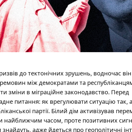
призвів до тектонічних зрушень, водночас він
еремовин між демократами та республіканцям
ти зміни в міграційне законодавство. Перед
дне питання: як врегулювати ситуацію так, 
іканської партії. Білий дім активізував пер
ми найближчим часом, проте позитивних сигн
и знайдуть, адже йдеться про геополітичні
ін