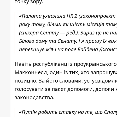
точку зору.
«Палата
ухвалила HR 2
(законопроєкт п
року тому, більш як шість місяців том
(спікера Сенату — ред.). Зараз це не
Білого дому та Сенату, і я прошу їх 
перекинув м’яч на поле Байдена Джонс
Навіть республіканці з проукраїнського 
Макконнелл, один із тих, хто запрошув
позицію. За його словами, усі усвідом
голосувати
за пакет допомоги, допоки н
законодавства.
«Путін робить ставку на те, що Спо