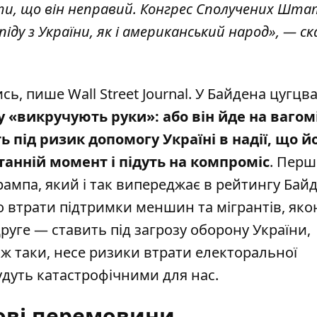
сти, що він неправий. Конгрес Сполучених Шта
іду з України, як і американський народ», — ск
сь, пише Wall Street Journal. У Байдена цугцв
 «викручують руки»: або він йде на вагом
 під ризик допомогу Україні в надії, що й
танній момент і підуть на компроміс
. Перш
ампа, який і так випереджає в рейтингу Байд
 втрати підтримки меншин та мігрантів, як
уге — ставить під загрозу оборону України,
 ж таки, несе ризики втрати електоральної
удуть катастрофічними для нас.
ові перемовини