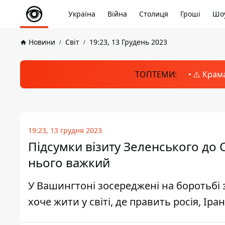
Україна
Війна
Столиця
Гроші
Шоу
Новини
Світ
19:23, 13 Грудень 2023
ТОПТЕМИ:
⚠️ Крам
19:23, 13 грудня 2023
Підсумки візиту Зеленського до С
нього важкий
У Вашингтоні зосереджені на боротьбі 
хоче жити у світі, де править росія, Іра