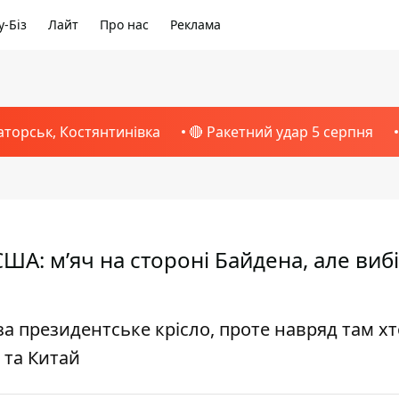
-Біз
Лайт
Про нас
Реклама
аторськ, Костянтинівка
🔴 Ракетний удар 5 серпня
ША: м’яч на стороні Байдена, але вибі
за президентське крісло, проте навряд там х
н та Китай