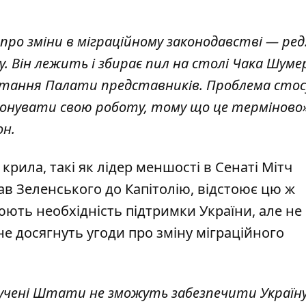
ро зміни в міграційному законодавстві — ред.
у. Він лежить і збирає пил на столі Чака Шуме
 питання Палати представників. Проблема сто
виконувати свою роботу, тому що це терміново
он.
крила, такі як лідер меншості в Сенаті Мітч
ав Зеленського до Капітолію, відстоює цю ж
люють необхідність підтримки України, але
не
е досягнуть угоди про зміну міграційного
лучені Штати
не зможуть забезпечити Україн