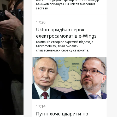
Баньков покинув СІЗО після внесення
застави
17:20
Uklon придбав сервіс
електросамокатів e-Wings
Компанія створює окремий підрозділ
Micromobility, який очолять
співзасновники сервісу самокатів.
17:14
Путін хоче вдарити по