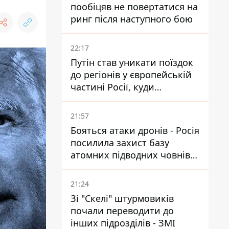
пообіцяв не повертатися на
ринг після наступного бою
22:17
Путін став уникати поїздок
до регіонів у європейській
частині Росії, куди
регулярно долітають дрони
21:57
Бояться атаки дронів - Росія
посилила захист базу
атомних підводних човнів
за 7400 км від України
21:24
Зі "Скелі" штурмовиків
почали переводити до
інших підрозділів - ЗМІ