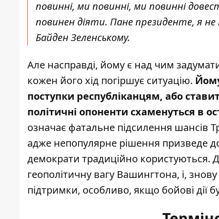
повинні, ми повинні, ми повинні дове
повинен діяти. Пане президенте, я не п
Байден Зеленському.
Але насправді, йому є над чим задумати
кожен його хід погіршує ситуацію
.
Йому
поступки республіканцям, або ставить
політичні опоненти схаменуться в ос
означає фатальне підсилення шансів Тр
адже непопулярне рішення призведе до
демократи традиційно користуються. Др
геополітичну вагу Вашингтона, і, знову
підтримки, особливо, якщо бойові дії б
Термін