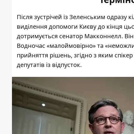
Після зустрічей із Зеленським одразу 
виділення допомоги Києву до кінця цьо
дотримується
сенатор Макконнелл
. Ві
Водночас «малоймовірно» та «неможлив
прийняття рішень, згідно з яким спіке
депутатів із відпусток.