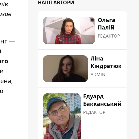
НАШІ АВТОРИ
тів
азав
Ольга
Палій
РЕДАКТОР
анг —
і
Ліна
ого
Кіндратюк
е
ADMIN
ена,
ою
Едуард
Бакканський
РЕДАКТОР