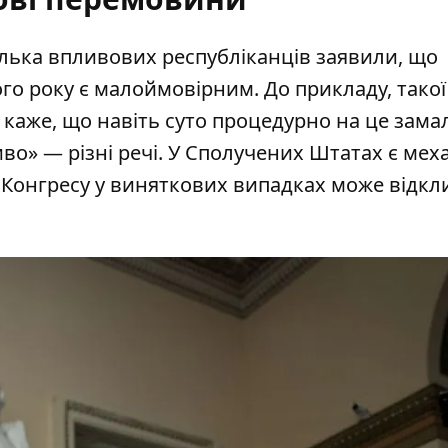
кілька впливових республіканців заявили, що
го року є малоймовірним. До прикладу, тако
н каже, що навіть суто процедурно на це замал
о» — різні речі. У Сполучених Штатах є мех
р Конгресу у виняткових випадках може відкл