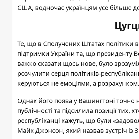
США
, водночас українцям усе більше д
Цугц
Те, що в Сполучених Штатах політики в
підтримки України та, що президенту 
важко сказати щось нове, було зрозумі
розчулити серця політиків-республіка
керуються не емоціями, а розрахунком
Однак його поява у Вашингтоні точно 
публічності та підсилила позиції тих, х
республіканці кажуть, що були «
задово
Майк Джонсон, який назвав зустріч із 