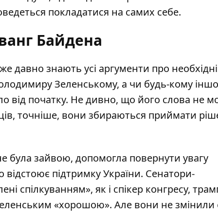
оведеться покладатися на самих себе.
ванг Байдена
же давно знають усі аргументи про необхідні
Володимиру Зеленському, а чи будь-кому іншо
ло від початку. Не дивно, що його слова не м
нців, точніше, вони збираються приймати рі
.
не була зайвою, допомогла повернути увагу
то відстоює підтримку України. Сенатори-
лені спілкуванням
», як і спікер конгресу, трам
Зеленським «
хорошою
». Але вони не змінили