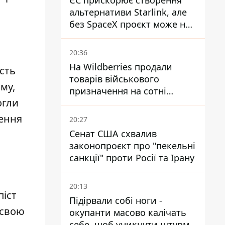
ЄС прискорює створення
альтернативи Starlink, але
без SpaceX проєкт може не
обійтися
20:36
На Wildberries продали
сть
товарів військового
му,
призначення на сотні
огли
мільйонів, але удари ЗСУ
змінили ситуацію
шення
20:27
Сенат США схвалив
законопроєкт про "пекельні
санкції" проти Росії та Ірану
20:13
піст
Підірвали собі ноги -
 свою
окупанти масово калічать
себе, щоб уникнути штурмів