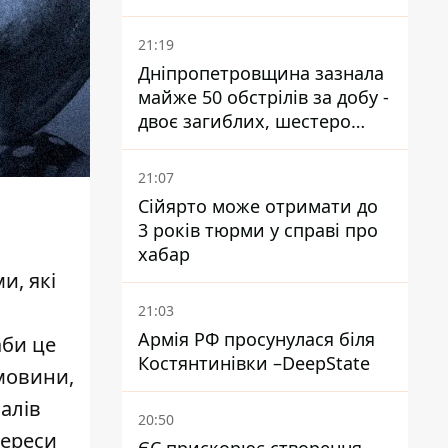
21:19
Дніпропетровщина зазнала
майже 50 обстрілів за добу -
двоє загиблих, шестеро
постраждалих
21:07
Сійярто може отримати до
3 років тюрми у справі про
хабар
и, які
21:03
Армія РФ просунулася біля
аби це
Костянтинівки –DeepState
емовини,
алів
20:50
тереси